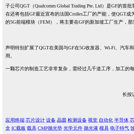
子公司QGT（Qualcomm Global Trading Pte
在还将包括GF最近宣布的法国Crolles工厂的产能，使QGT
的5G前端模块（FEM），将主要在GF的新加坡工厂生产，那
声明特别扩展了QGT在美国与GF在5G收发器、Wi-Fi、汽
用。
一颗芯片的制造工艺非常复杂，需经过几千道工序，加工的
长按
应用终端
芯片设计
设备
晶圆
检测设备
视觉
自动化
半导体
盒
IC载板
载具
CMP抛光垫
光学元件
抛光液
模具
电子特气