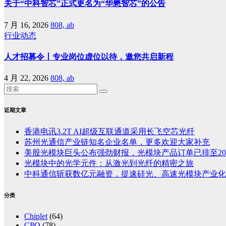
关于“中科智芯”正式更名为“华懋智芯”的公告
7 月 16, 2026
808, ab
行业动态
人才招募令丨专业岗位虚位以待，邀您共启新程
4 月 22, 2026
808, ab
近期文章
香港电讯3.2T AI超级互联通道采用长飞空芯光纤
苏州光通信产业链知名企业名单，更多欢迎大家补充
美股光模块巨头公布强劲财报，光模块产品订单已排至20
光模块中的光学元件：从激光到光纤的精密之旅
中科通信斩获数亿元融资，提速硅光、高速光模块产业化
分类
Chiplet
(64)
CPO
(78)