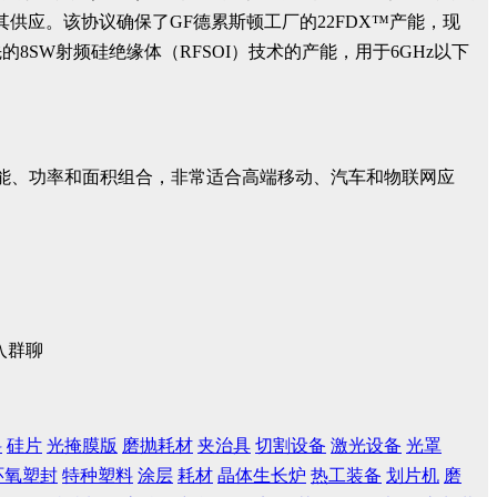
议，以确保其供应。该协议确保了GF德累斯顿工厂的22FDX™产能，现
的8SW射频硅绝缘体（RFSOI）技术的产能，用于6GHz以下
一流的性能、功率和面积组合，非常适合高端移动、汽车和物联网应
入群聊
料
硅片
光掩膜版
磨抛耗材
夹治具
切割设备
激光设备
光罩
环氧塑封
特种塑料
涂层
耗材
晶体生长炉
热工装备
划片机
磨