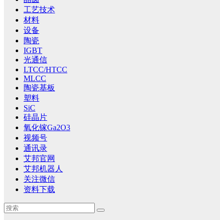
工艺技术
材料
设备
陶瓷
IGBT
光通信
LTCC/HTCC
MLCC
陶瓷基板
塑料
SiC
硅晶片
氧化镓Ga2O3
视频号
通讯录
艾邦官网
艾邦机器人
关注微信
资料下载