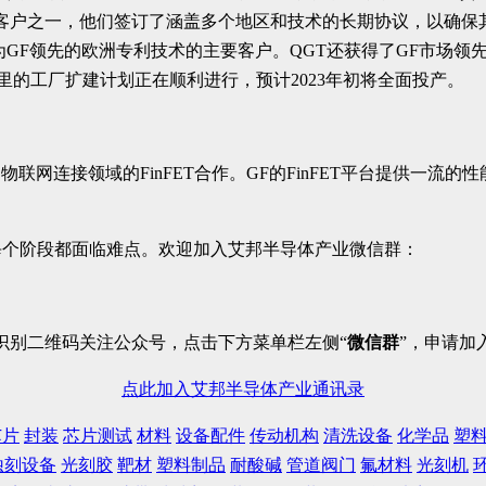
. Ltd）是GF的首批客户之一，他们签订了涵盖多个地区和技术的长期协
成为GF领先的欧洲专利技术的主要客户。QGT还获得了GF市场领先
里的工厂扩建计划正在顺利进行，预计2023年初将全面投产。
车和物联网连接领域的FinFET合作。GF的FinFET平台提供
每个阶段都面临难点。欢迎加入艾邦半导体产业微信群：
识别二维码关注公众号，点击下方菜单栏左侧“
微信群
”，申请加
点此加入艾邦半导体产业通讯录
芯片
封装
芯片测试
材料
设备配件
传动机构
清洗设备
化学品
塑
蚀刻设备
光刻胶
靶材
塑料制品
耐酸碱
管道阀门
氟材料
光刻机