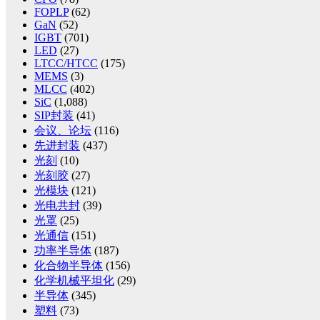
FOPLP
(62)
GaN
(52)
IGBT
(701)
LED
(27)
LTCC/HTCC
(175)
MEMS
(3)
MLCC
(402)
SiC
(1,088)
SIP封装
(41)
会议、论坛
(116)
先进封装
(437)
光刻
(10)
光刻胶
(27)
光模块
(121)
光电共封
(39)
光罩
(25)
光通信
(151)
功率半导体
(187)
化合物半导体
(156)
化学机械平坦化
(29)
半导体
(345)
塑料
(73)