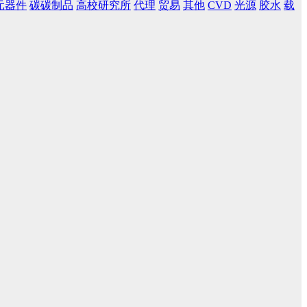
元器件
碳碳制品
高校研究所
代理
贸易
其他
CVD
光源
胶水
载