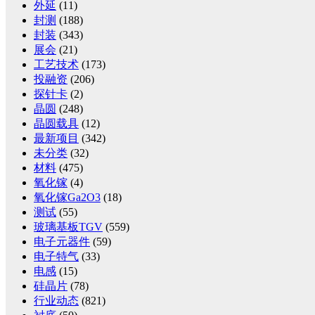
外延
(11)
封测
(188)
封装
(343)
展会
(21)
工艺技术
(173)
投融资
(206)
探针卡
(2)
晶圆
(248)
晶圆载具
(12)
最新项目
(342)
未分类
(32)
材料
(475)
氧化镓
(4)
氧化镓Ga2O3
(18)
测试
(55)
玻璃基板TGV
(559)
电子元器件
(59)
电子特气
(33)
电感
(15)
硅晶片
(78)
行业动态
(821)