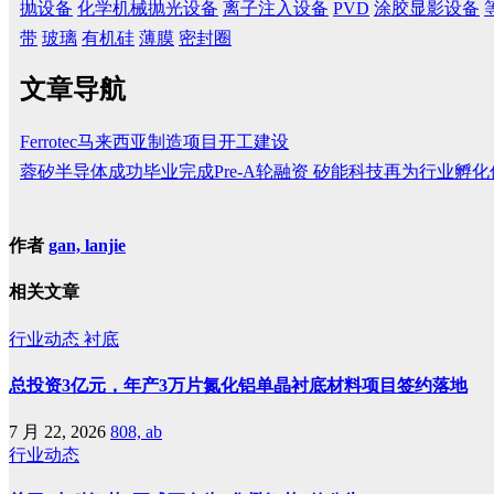
抛设备
化学机械抛光设备
离子注入设备
PVD
涂胶显影设备
带
玻璃
有机硅
薄膜
密封圈
文章导航
Ferrotec马来西亚制造项目开工建设
蓉矽半导体成功毕业完成Pre-A轮融资 矽能科技再为行业孵
作者
gan, lanjie
相关文章
行业动态
衬底
总投资3亿元，年产3万片氮化铝单晶衬底材料项目签约落地
7 月 22, 2026
808, ab
行业动态