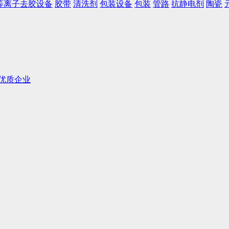
等离子去胶设备
胶带
清洗剂
包装设备
包装
管路
抗静电剂
陶瓷
化优质企业