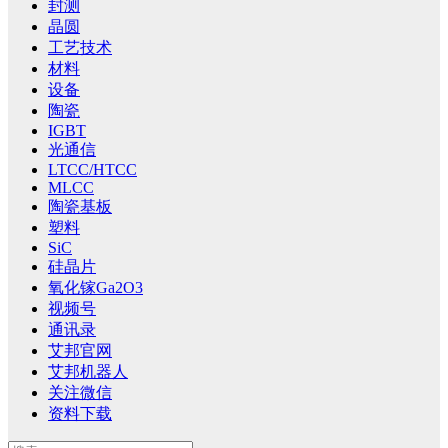
封测
晶圆
工艺技术
材料
设备
陶瓷
IGBT
光通信
LTCC/HTCC
MLCC
陶瓷基板
塑料
SiC
硅晶片
氧化镓Ga2O3
视频号
通讯录
艾邦官网
艾邦机器人
关注微信
资料下载