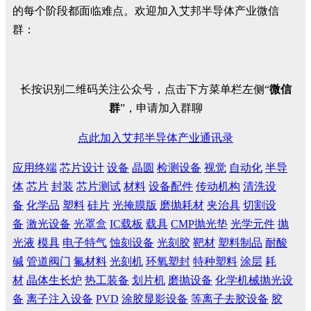
的每个阶段都面临难点。欢迎加入艾邦半导体产业微信
群：
长按识别二维码关注公众号，点击下方菜单栏左侧“
微信
群
”，申请加入群聊
点此加入艾邦半导体产业通讯录
应用终端
芯片设计
设备
晶圆
检测设备
视觉
自动化
半导
体
芯片
封装
芯片测试
材料
设备配件
传动机构
清洗设
备
化学品
塑料
硅片
光掩膜版
磨抛耗材
夹治具
切割设
备
激光设备
光罩盒
IC载板
载具
CMP抛光垫
光学元件
抛
光液
模具
电子特气
蚀刻设备
光刻胶
靶材
塑料制品
耐酸
碱
管道阀门
氟材料
光刻机
环氧塑封
特种塑料
涂层
耗
材
晶体生长炉
热工装备
划片机
磨抛设备
化学机械抛光设
备
离子注入设备
PVD
涂胶显影设备
等离子去胶设备
胶