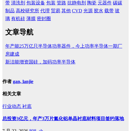
带
清洗剂
包装设备
包装
管路
抗静电剂
陶瓷
元器件
碳碳
制品
高校研究所
代理
贸易
其他
CVD
光源
胶水
载带
玻
璃
有机硅
薄膜
密封圈
文章导航
年产能25万亿只半导体功率器件，今上功率半导体一期厂
房建成
新洁能增资国硅，加码功率半导体
作者
gan, lanjie
相关文章
行业动态
衬底
总投资3亿元，年产3万片氮化铝单晶衬底材料项目签约落地
7 月 22, 2026
808, ab