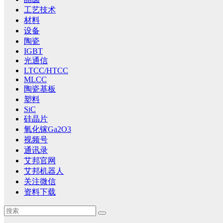
工艺技术
材料
设备
陶瓷
IGBT
光通信
LTCC/HTCC
MLCC
陶瓷基板
塑料
SiC
硅晶片
氧化镓Ga2O3
视频号
通讯录
艾邦官网
艾邦机器人
关注微信
资料下载