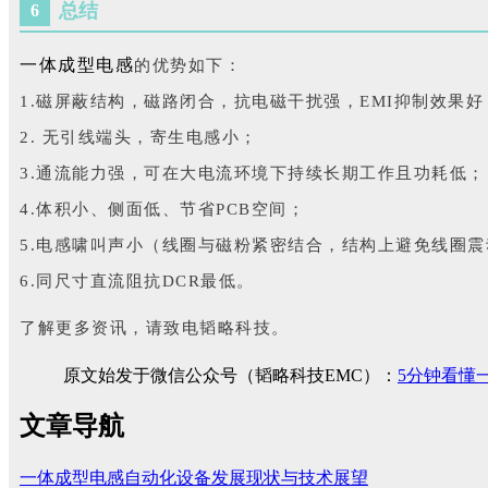
总结
6
一体成型电感
的优势如下：
1.磁屏蔽结构，磁路闭合，抗电磁干扰强，EMI抑制效果好
2. 无引线端头，寄生电感小；
3.通流能力强，可在大电流环境下持续长期工作且功耗低；
4.体积小、侧面低、节省PCB空间；
5.电感啸叫声小（线圈与磁粉紧密结合，结构上避免线圈震
6.同尺寸直流阻抗DCR最低。
了解更多资讯，请致电韬略科技。
原文始发于微信公众号（韬略科技EMC）：
5分钟看懂
文章导航
一体成型电感自动化设备发展现状与技术展望