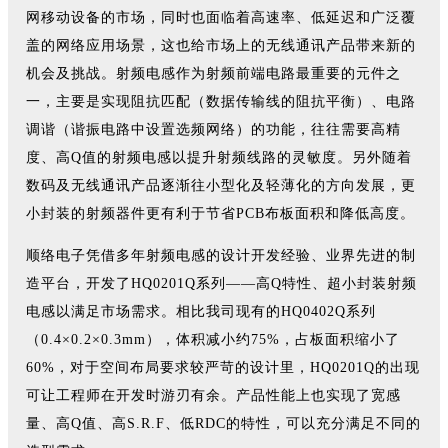
网移动设备的市场，同时也面临着高速率、低延迟和广泛覆
盖的网络应用场景，这也给市场上的无线通讯产品带来新的
机会及挑战。射频电感作为射频前端电路最重要的元件之
一，主要是实现阻抗匹配（数据传输线的阻抗平衡）、电路
调谐（谐振电路中设置选频网络）的功能，往往需要高精
度、高Q值的射频电感以提升射频线路的灵敏度。另外随着
数码及无线通讯产品逐渐往小型化及轻薄化的方向发展，更
小封装的射频器件更有利于节省PCB布板面积和降低高度。
顺络电子凭借多年射频电感的设计开发经验、业界先进的制
造平台，开发了HQ0201Q系列——高Q特性、超小封装射频
电感以满足市场需求。相比我司现有的HQ0402Q系列
（0.4×0.2×0.3mm），体积减小约75%，占板面积缩小了
60%，对于空间布局要求较严苛的设计里，HQ0201Q的出现
可让工程师在开发时游刃有余。产品性能上也实现了宽感
量、高Q值、高S.R.F、低RDC的特性，可以充分满足不同的