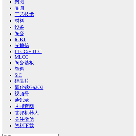
封测
晶圆
工艺技术
材料
设备
陶瓷
IGBT
光通信
LTCC/HTCC
MLCC
陶瓷基板
塑料
SiC
硅晶片
氧化镓Ga2O3
视频号
通讯录
艾邦官网
艾邦机器人
关注微信
资料下载