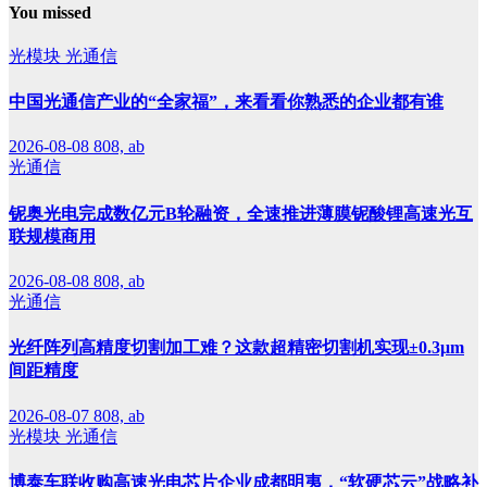
You missed
光模块
光通信
中国光通信产业的“全家福”，来看看你熟悉的企业都有谁
2026-08-08
808, ab
光通信
铌奥光电完成数亿元B轮融资，全速推进薄膜铌酸锂高速光互
联规模商用
2026-08-08
808, ab
光通信
光纤阵列高精度切割加工难？这款超精密切割机实现±0.3μm
间距精度
2026-08-07
808, ab
光模块
光通信
博泰车联收购高速光电芯片企业成都明夷，“软硬芯云”战略补