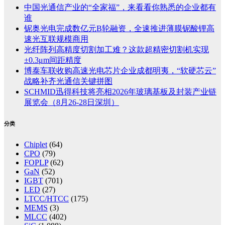
中国光通信产业的“全家福”，来看看你熟悉的企业都有
谁
铌奥光电完成数亿元B轮融资，全速推进薄膜铌酸锂高
速光互联规模商用
光纤阵列高精度切割加工难？这款超精密切割机实现
±0.3μm间距精度
博泰车联收购高速光电芯片企业成都明夷，“软硬芯云”
战略补齐光通信关键拼图
SCHMID迅得科技将亮相2026年玻璃基板及封装产业链
展览会（8月26-28日深圳）
分类
Chiplet
(64)
CPO
(79)
FOPLP
(62)
GaN
(52)
IGBT
(701)
LED
(27)
LTCC/HTCC
(175)
MEMS
(3)
MLCC
(402)