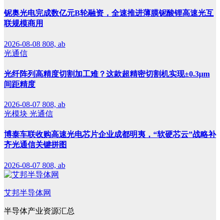
铌奥光电完成数亿元B轮融资，全速推进薄膜铌酸锂高速光互
联规模商用
2026-08-08
808, ab
光通信
光纤阵列高精度切割加工难？这款超精密切割机实现±0.3μm
间距精度
2026-08-07
808, ab
光模块
光通信
博泰车联收购高速光电芯片企业成都明夷，“软硬芯云”战略补
齐光通信关键拼图
2026-08-07
808, ab
艾邦半导体网
半导体产业资源汇总