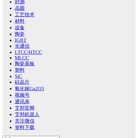
封测
晶圆
工艺技术
材料
设备
陶瓷
IGBT
光通信
LTCC/HTCC
MLCC
陶瓷基板
塑料
SiC
硅晶片
氧化镓Ga2O3
视频号
通讯录
艾邦官网
艾邦机器人
关注微信
资料下载