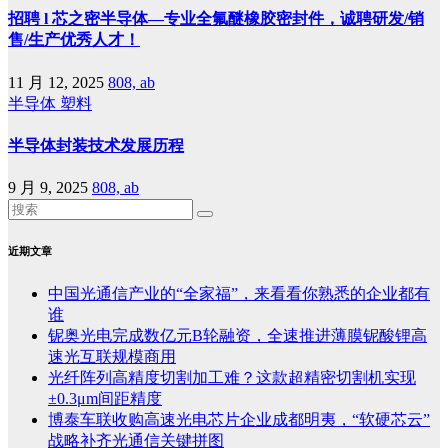
招聘 l 芯之密半导体—专业全氟醚橡胶密封件，诚聘研发/销
售/生产优秀人才！
11 月 12, 2025
808, ab
半导体
塑料
半导体封装技术发展历程
9 月 9, 2025
808, ab
近期文章
中国光通信产业的“全家福”，来看看你熟悉的企业都有
谁
铌奥光电完成数亿元B轮融资，全速推进薄膜铌酸锂高
速光互联规模商用
光纤阵列高精度切割加工难？这款超精密切割机实现
±0.3μm间距精度
博泰车联收购高速光电芯片企业成都明夷，“软硬芯云”
战略补齐光通信关键拼图