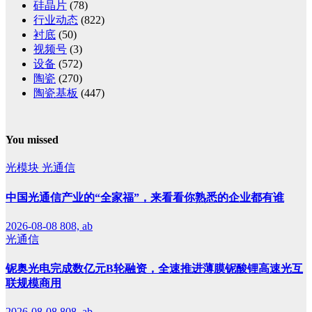
硅晶片
(78)
行业动态
(822)
衬底
(50)
视频号
(3)
设备
(572)
陶瓷
(270)
陶瓷基板
(447)
You missed
光模块
光通信
中国光通信产业的“全家福”，来看看你熟悉的企业都有谁
2026-08-08
808, ab
光通信
铌奥光电完成数亿元B轮融资，全速推进薄膜铌酸锂高速光互
联规模商用
2026-08-08
808, ab