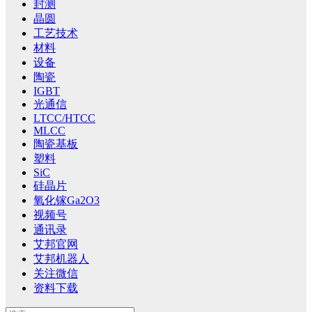
封测
晶圆
工艺技术
材料
设备
陶瓷
IGBT
光通信
LTCC/HTCC
MLCC
陶瓷基板
塑料
SiC
硅晶片
氧化镓Ga2O3
视频号
通讯录
艾邦官网
艾邦机器人
关注微信
资料下载