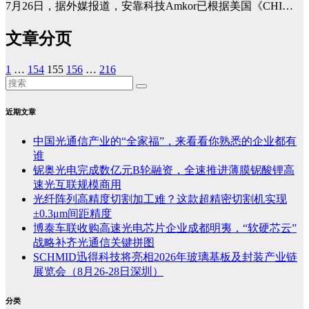
7月26日，据外媒报道，安靠科技Amkor已根据美国《CHI…
文章分页
1
…
154
155
156
…
216
近期文章
中国光通信产业的“全家福”，来看看你熟悉的企业都有
谁
铌奥光电完成数亿元B轮融资，全速推进薄膜铌酸锂高
速光互联规模商用
光纤阵列高精度切割加工难？这款超精密切割机实现
±0.3μm间距精度
博泰车联收购高速光电芯片企业成都明夷，“软硬芯云”
战略补齐光通信关键拼图
SCHMID迅得科技将亮相2026年玻璃基板及封装产业链
展览会（8月26-28日深圳）
分类