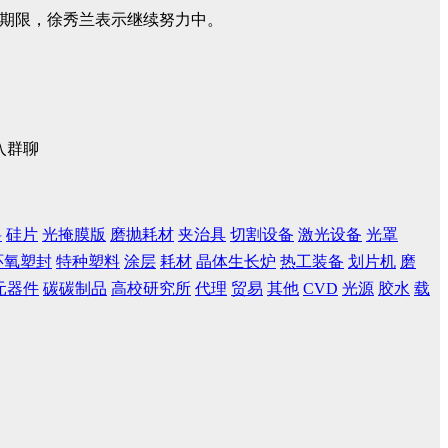
是并购期限，徐秀兰表示继续努力中。
入群聊
料
硅片
光掩膜版
磨抛耗材
夹治具
切割设备
激光设备
光罩
环氧塑封
特种塑料
涂层
耗材
晶体生长炉
热工装备
划片机
磨
元器件
碳碳制品
高校研究所
代理
贸易
其他
CVD
光源
胶水
载