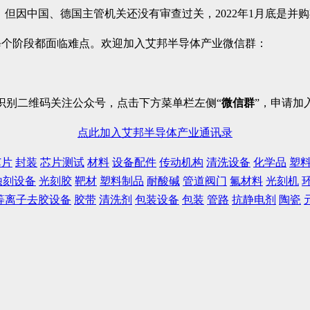
半年完成，但因中国、德国主管机关还没有审查过关，2022年1月底
每个阶段都面临难点。欢迎加入艾邦半导体产业微信群：
识别二维码关注公众号，点击下方菜单栏左侧“
微信群
”，申请加
点此加入艾邦半导体产业通讯录
芯片
封装
芯片测试
材料
设备配件
传动机构
清洗设备
化学品
塑
蚀刻设备
光刻胶
靶材
塑料制品
耐酸碱
管道阀门
氟材料
光刻机
等离子去胶设备
胶带
清洗剂
包装设备
包装
管路
抗静电剂
陶瓷