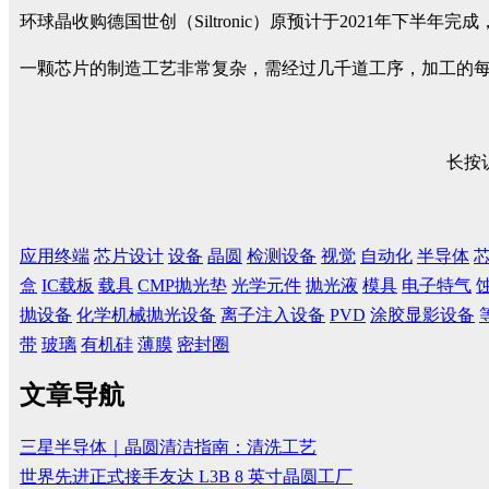
环球晶收购德国世创（Siltronic）原预计于2021年下
一颗芯片的制造工艺非常复杂，需经过几千道工序，加工的
长按
应用终端
芯片设计
设备
晶圆
检测设备
视觉
自动化
半导体
盒
IC载板
载具
CMP抛光垫
光学元件
抛光液
模具
电子特气
抛设备
化学机械抛光设备
离子注入设备
PVD
涂胶显影设备
带
玻璃
有机硅
薄膜
密封圈
文章导航
三星半导体｜晶圆清洁指南：清洗工艺
世界先进正式接手友达 L3B 8 英寸晶圆工厂