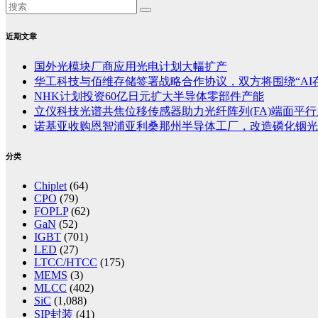
近期文章
国外光模块厂商应用光电计划大幅扩产
华工科技与佰维存储签署战略合作协议，双方将围绕“AI
NHK计划投资60亿日元扩大半导体零部件产能
立仪科技光谱共焦位移传感器助力光纤阵列(FA)端面平
诺基亚收购恩智浦亚利桑那州半导体工厂，改造磷化铟光
分类
Chiplet
(64)
CPO
(79)
FOPLP
(62)
GaN
(52)
IGBT
(701)
LED
(27)
LTCC/HTCC
(175)
MEMS
(3)
MLCC
(402)
SiC
(1,088)
SIP封装
(41)