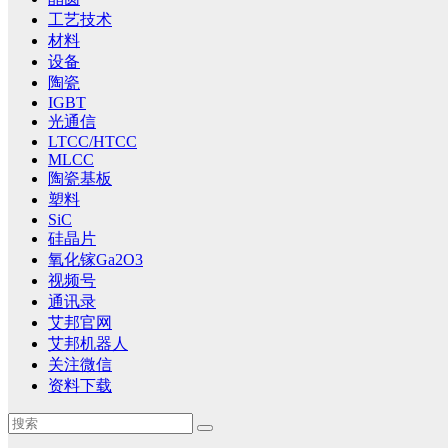
工艺技术
材料
设备
陶瓷
IGBT
光通信
LTCC/HTCC
MLCC
陶瓷基板
塑料
SiC
硅晶片
氧化镓Ga2O3
视频号
通讯录
艾邦官网
艾邦机器人
关注微信
资料下载