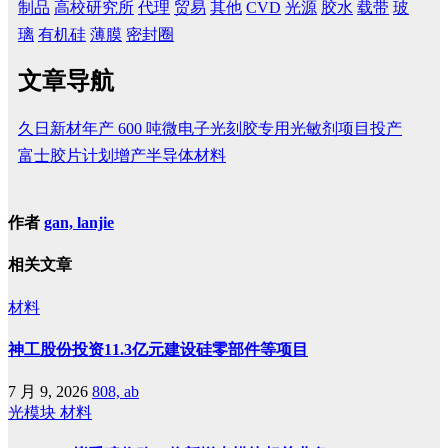
制品
高校研究所
代理
贸易
其他
CVD
光源
胶水
载带
玻
璃
有机硅
薄膜
密封圈
文章导航
久日新材年产 600 吨微电子光刻胶专用光敏剂项目投产
富士胶片计划增产半导体材料
作者
gan, lanjie
相关文章
材料
神工股份投资11.3亿元建设硅零部件等项目
7 月 9, 2026
808, ab
光模块
材料