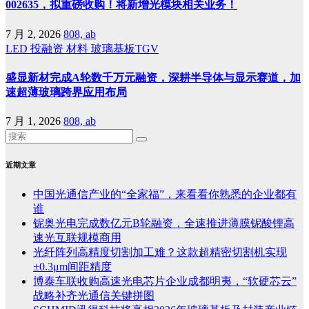
002635，拟重磅收购！将新增光模块相关业务！
7 月 2, 2026
808, ab
LED
投融资
材料
玻璃基板TGV
盛显新材完成A轮数千万元融资，深耕半导体与显示赛道，加
速超薄玻璃跨界应用布局
7 月 1, 2026
808, ab
近期文章
中国光通信产业的“全家福”，来看看你熟悉的企业都有
谁
铌奥光电完成数亿元B轮融资，全速推进薄膜铌酸锂高
速光互联规模商用
光纤阵列高精度切割加工难？这款超精密切割机实现
±0.3μm间距精度
博泰车联收购高速光电芯片企业成都明夷，“软硬芯云”
战略补齐光通信关键拼图