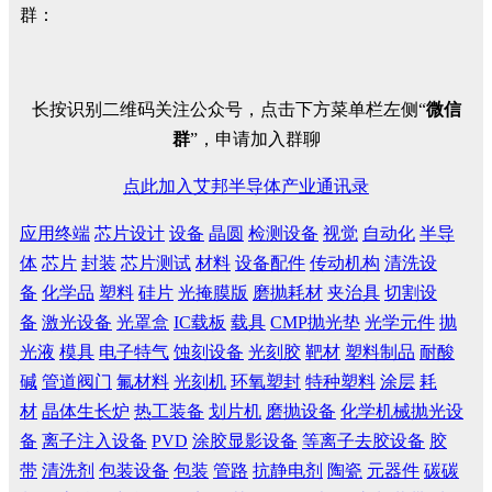
群：
长按识别二维码关注公众号，点击下方菜单栏左侧“
微信
群
”，申请加入群聊
点此加入艾邦半导体产业通讯录
应用终端
芯片设计
设备
晶圆
检测设备
视觉
自动化
半导
体
芯片
封装
芯片测试
材料
设备配件
传动机构
清洗设
备
化学品
塑料
硅片
光掩膜版
磨抛耗材
夹治具
切割设
备
激光设备
光罩盒
IC载板
载具
CMP抛光垫
光学元件
抛
光液
模具
电子特气
蚀刻设备
光刻胶
靶材
塑料制品
耐酸
碱
管道阀门
氟材料
光刻机
环氧塑封
特种塑料
涂层
耗
材
晶体生长炉
热工装备
划片机
磨抛设备
化学机械抛光设
备
离子注入设备
PVD
涂胶显影设备
等离子去胶设备
胶
带
清洗剂
包装设备
包装
管路
抗静电剂
陶瓷
元器件
碳碳