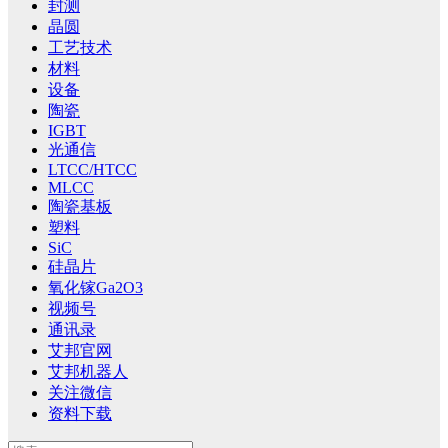
封测
晶圆
工艺技术
材料
设备
陶瓷
IGBT
光通信
LTCC/HTCC
MLCC
陶瓷基板
塑料
SiC
硅晶片
氧化镓Ga2O3
视频号
通讯录
艾邦官网
艾邦机器人
关注微信
资料下载