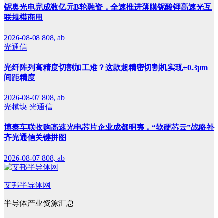
铌奥光电完成数亿元B轮融资，全速推进薄膜铌酸锂高速光互
联规模商用
2026-08-08
808, ab
光通信
光纤阵列高精度切割加工难？这款超精密切割机实现±0.3μm
间距精度
2026-08-07
808, ab
光模块
光通信
博泰车联收购高速光电芯片企业成都明夷，“软硬芯云”战略补
齐光通信关键拼图
2026-08-07
808, ab
艾邦半导体网
半导体产业资源汇总