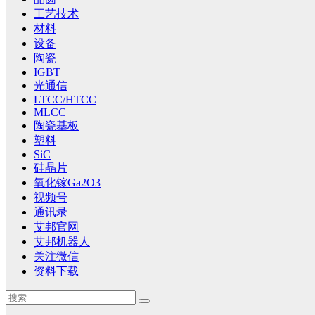
工艺技术
材料
设备
陶瓷
IGBT
光通信
LTCC/HTCC
MLCC
陶瓷基板
塑料
SiC
硅晶片
氧化镓Ga2O3
视频号
通讯录
艾邦官网
艾邦机器人
关注微信
资料下载