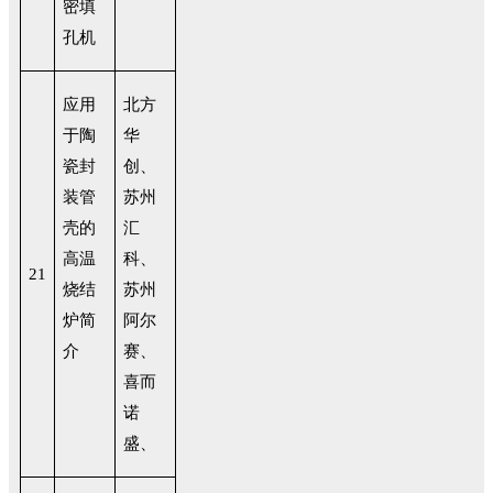
密填
孔机
应用
北方
于陶
华
瓷封
创、
装管
苏州
壳的
汇
高温
科、
21
烧结
苏州
炉简
阿尔
介
赛、
喜而
诺
盛、