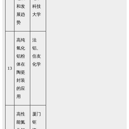
和发
科技
展趋
大学
势
高纯
法
氧化
铝、
铝粉
住友
体在
化学
13
陶瓷
封装
的应
用
高性
厦门
能氮
钜