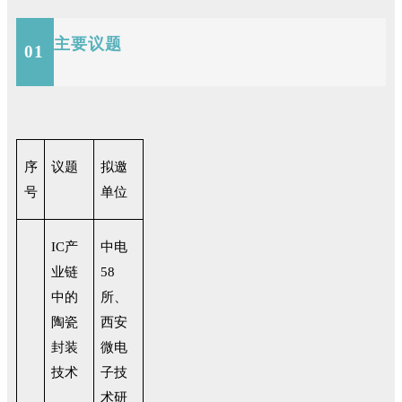
主要议题
01
序
议题
拟邀
号
单位
IC
产
中电
业链
58
中的
所、
陶瓷
西安
封装
微电
技术
子技
术研