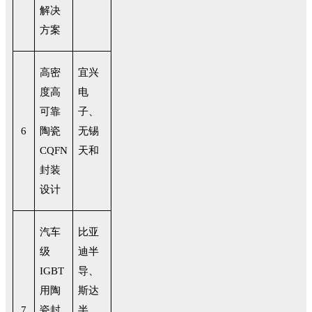
解决
方案
高密
宜兴
度高
电
可靠
子、
6
陶瓷
无锡
CQFN
天和
封装
设计
汽车
比亚
级
迪半
IGBT
导、
用陶
斯达
7
瓷封
半