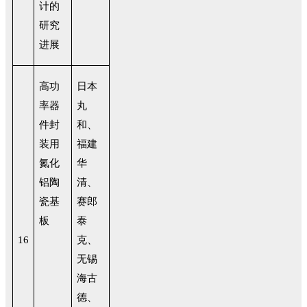
计的
研究
进展
高功
日本
率器
丸
件封
和、
装用
福建
氮化
华
铝陶
清、
瓷基
赛郎
板
泰
16
克、
无锡
海古
德、