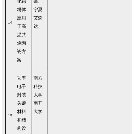
化铝
瓷、
粉体
宁夏
应用
艾森
14
于高
达、
温共
烧陶
瓷方
案
功率
南方
电子
科技
封装
大学
关键
南开
材料
大学
15
和结
构设