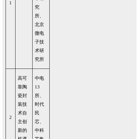
1
究
所、
北京
微电
子技
术研
究所
高可
中电
靠陶
13
瓷封
所、
装技
时代
术自
民
2
主创
芯、
新的
中科