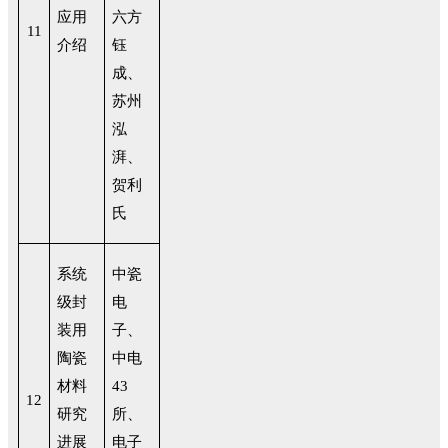
应用
六方
11
介绍
钰
成、
苏州
泓
湃、
贺利
氏
系统
中瓷
级封
电
装用
子、
陶瓷
中电
材料
43
12
研究
所、
进展
电子