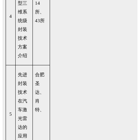
型三
14
维系
所、
4
统级
43所
封装
技术
方案
介绍
先进
合肥
封装
圣
技术
达、
在汽
肖
车激
特、
5
光雷
达的
应用