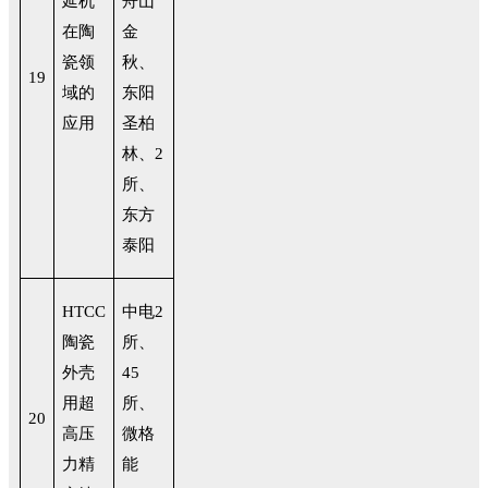
延机
舟山
在陶
金
瓷领
秋、
19
域的
东阳
应用
圣柏
林、2
所、
东方
泰阳
HTCC
中电2
陶瓷
所、
外壳
45
用超
所、
20
高压
微格
力精
能