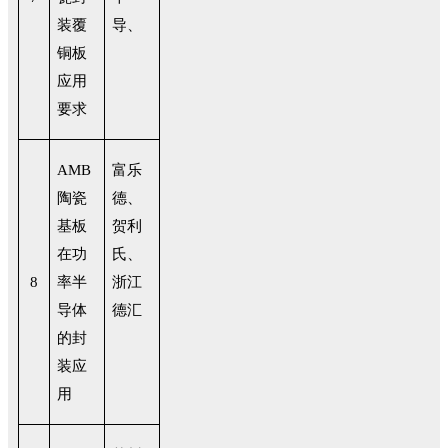
装覆
导、
铜板
应用
要求
AMB
富乐
陶瓷
德、
基板
贺利
在功
氏、
8
率半
浙江
导体
德汇
的封
装应
用