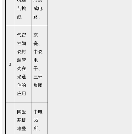
机遇
芯集
与挑
成电
战
路、
气密
京
性陶
瓷、
瓷封
中瓷
装管
电
3
壳在
子、
光通
三环
信的
集团
应用
陶瓷
中电
基板
55
堆叠
所、