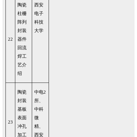
陶瓷
西安
柱栅
电子
阵列
科技
封装
大学
22
器件
回流
焊工
艺介
绍
陶瓷
中电2
封装
所、
基板
中科
表面
微
23
冲孔
精、
加工
西安