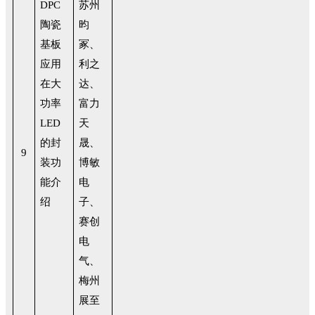
DPC
苏州
陶瓷
昀
基板
冢、
应用
利之
在大
达、
功率
富力
LED
天
的封
晟、
9
装功
博敏
能介
电
绍
子、
赛创
电
气、
梅州
展至