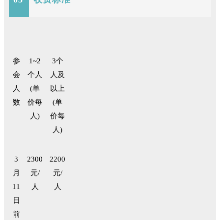
参
1~2
3
个
会
个人
人及
人
(单
以上
数
价每
(单
人)
价每
人)
3
2300
2200
月
元/
元/
11
人
人
日
前