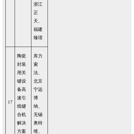
浙江
正
天、
福建
臻璟
陶瓷
库力
封装
索
用关
法、
键设
北京
备高
宁远
速引
博
17
线键
纳、
合机
无锡
解决
奥特
方案
维、