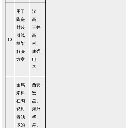
用于
汉
陶瓷
高、
封装
三井
引线
高
10
框架
科、
解决
康强
方案
电
子、
金属
西安
浆料
宏
在陶
星、
瓷封
海外
装领
华
域的
昇、