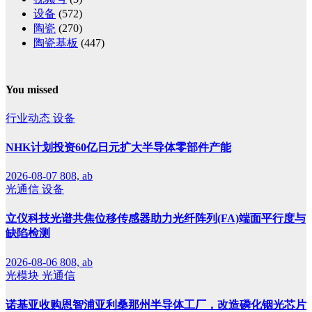
设备
(572)
陶瓷
(270)
陶瓷基板
(447)
You missed
行业动态
设备
NHK计划投资60亿日元扩大半导体零部件产能
2026-08-07
808, ab
光通信
设备
立仪科技光谱共焦位移传感器助力光纤阵列(FA)端面平行度与
缺陷检测
2026-08-06
808, ab
光模块
光通信
诺基亚收购恩智浦亚利桑那州半导体工厂，改造磷化铟光芯片