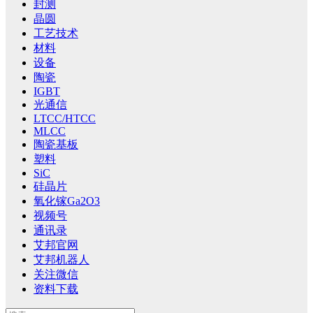
封测
晶圆
工艺技术
材料
设备
陶瓷
IGBT
光通信
LTCC/HTCC
MLCC
陶瓷基板
塑料
SiC
硅晶片
氧化镓Ga2O3
视频号
通讯录
艾邦官网
艾邦机器人
关注微信
资料下载