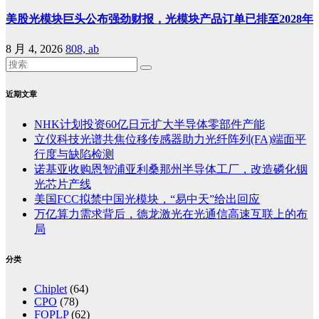
美股光模块巨头公布强劲财报，光模块产品订单已排至2028年
8 月 4, 2026
808, ab
近期文章
NHK计划投资60亿日元扩大半导体零部件产能
立仪科技光谱共焦位移传感器助力光纤阵列(FA)端面平
行度与缺陷检测
诺基亚收购恩智浦亚利桑那州半导体工厂，改造磷化铟
光芯片产线
美国FCC拟禁中国光模块，“易中天”给出回应
万亿算力需求背后，德龙激光在光通信高速互联上的布
局
分类
Chiplet
(64)
CPO
(78)
FOPLP
(62)