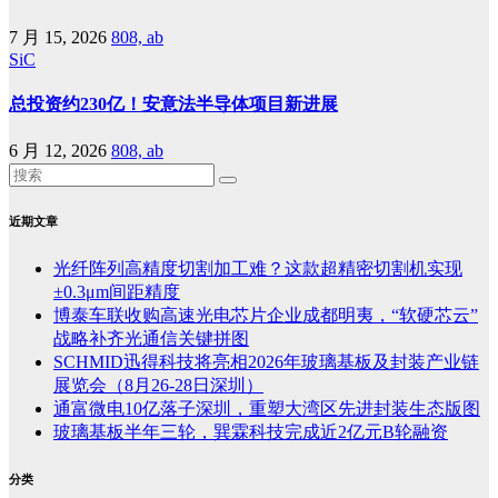
7 月 15, 2026
808, ab
SiC
总投资约230亿！安意法半导体项目新进展
6 月 12, 2026
808, ab
近期文章
光纤阵列高精度切割加工难？这款超精密切割机实现
±0.3μm间距精度
博泰车联收购高速光电芯片企业成都明夷，“软硬芯云”
战略补齐光通信关键拼图
SCHMID迅得科技将亮相2026年玻璃基板及封装产业链
展览会（8月26-28日深圳）
通富微电10亿落子深圳，重塑大湾区先进封装生态版图
玻璃基板半年三轮，巽霖科技完成近2亿元B轮融资
分类