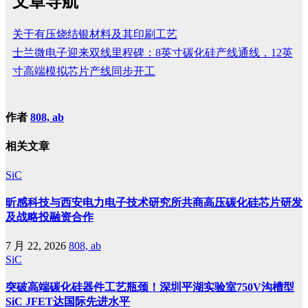
文章导航
关于有压烧结银材料及其印刷工艺
士兰微电子迎来双线里程碑：8英寸碳化硅产线通线，12英
寸高端模拟芯片产线同步开工
作者
808, ab
相关文章
SiC
昕感科技与西安电力电子技术研究所共商高压碳化硅芯片研发
及战略投融资合作
7 月 22, 2026
808, ab
SiC
突破高端碳化硅器件工艺瓶颈！深圳平湖实验室750V沟槽型
SiC JFET达国际先进水平