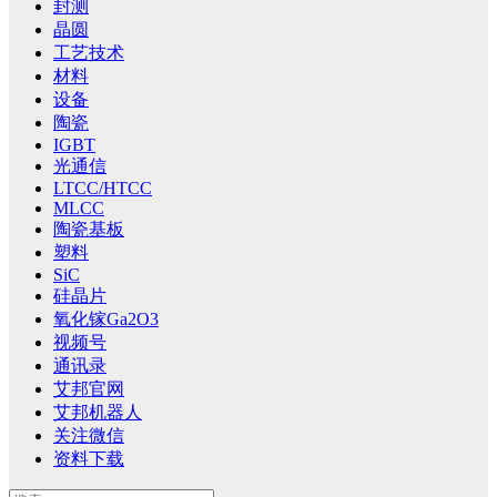
封测
晶圆
工艺技术
材料
设备
陶瓷
IGBT
光通信
LTCC/HTCC
MLCC
陶瓷基板
塑料
SiC
硅晶片
氧化镓Ga2O3
视频号
通讯录
艾邦官网
艾邦机器人
关注微信
资料下载