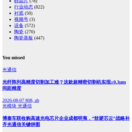
硅晶片
(78)
行业动态
(822)
衬底
(50)
视频号
(3)
设备
(572)
陶瓷
(270)
陶瓷基板
(447)
You missed
光通信
光纤阵列高精度切割加工难？这款超精密切割机实现±0.3μm
间距精度
2026-08-07
808, ab
光模块
光通信
博泰车联收购高速光电芯片企业成都明夷，“软硬芯云”战略补
齐光通信关键拼图