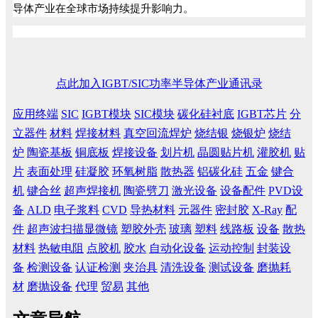
导体产业在全球市场持续提升影响力。
点此加入IGBT/SIC功率半导体产业通讯录
应用终端
SIC
IGBT模块
SIC模块
碳化硅衬底
IGBT芯片
分
立器件
材料
焊接材料
真空回流焊炉
烧结银
烧银炉
烧结
炉
陶瓷基板
铜底板
焊接设备
划片机
晶圆贴片机
灌胶机
贴
片
表面处理
硅凝胶
环氧树脂
散热器
铝碳化硅
五金
键合
机
键合丝
超声焊接机
陶瓷劈刀
激光设备
设备配件
PVD设
备
ALD
电子浆料
CVD
导热材料
元器件
密封胶
X-Ray
配
件
超声波扫描显微镜
塑胶外壳
玻璃
塑料
线路板
设备
散热
材料
热敏电阻
点胶机
胶水
自动化设备
运动控制
封装设
备
检测设备
认证检测
夹治具
清洗设备
测试设备
磨抛耗
材
磨抛设备
代理
贸易
其他