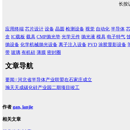
长按
应用终端
芯片设计
设备
晶圆
检测设备
视觉
自动化
半导体
盒
IC载板
载具
CMP抛光垫
光学元件
抛光液
模具
电子特气
抛设备
化学机械抛光设备
离子注入设备
PVD
涂胶显影设备
带
玻璃
有机硅
薄膜
密封圈
文章导航
要闻 | 河北省半导体产业联盟在石家庄成立
瀚天天成碳化硅产业园二期项目竣工
作者
gan, lanjie
相关文章