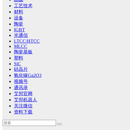
工艺技术
材料
设备
陶瓷
IGBT
光通信
LTCC/HTCC
MLCC
陶瓷基板
塑料
SiC
硅晶片
氧化镓Ga2O3
视频号
通讯录
艾邦官网
艾邦机器人
关注微信
资料下载