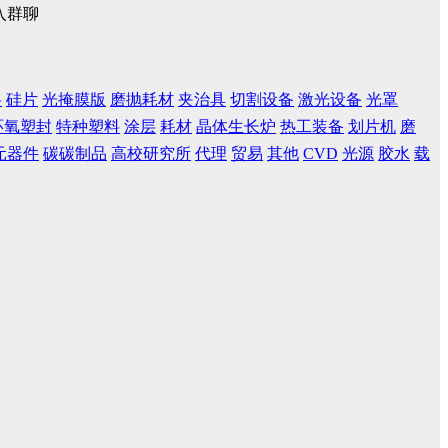
入群聊
料
硅片
光掩膜版
磨抛耗材
夹治具
切割设备
激光设备
光罩
环氧塑封
特种塑料
涂层
耗材
晶体生长炉
热工装备
划片机
磨
元器件
碳碳制品
高校研究所
代理
贸易
其他
CVD
光源
胶水
载