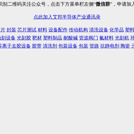
识别二维码关注公众号，点击下方菜单栏左侧“
微信群
”，申请加
点此加入艾邦半导体产业通讯录
芯片
封装
芯片测试
材料
设备配件
传动机构
清洗设备
化学品
塑
蚀刻设备
光刻胶
靶材
塑料制品
耐酸碱
管道阀门
氟材料
光刻机
等离子去胶设备
胶带
清洗剂
包装设备
包装
管路
抗静电剂
陶瓷