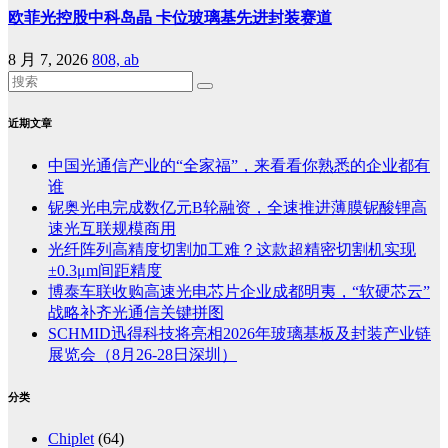
欧菲光控股中科岛晶 卡位玻璃基先进封装赛道
8 月 7, 2026
808, ab
近期文章
中国光通信产业的“全家福”，来看看你熟悉的企业都有
谁
铌奥光电完成数亿元B轮融资，全速推进薄膜铌酸锂高
速光互联规模商用
光纤阵列高精度切割加工难？这款超精密切割机实现
±0.3μm间距精度
博泰车联收购高速光电芯片企业成都明夷，“软硬芯云”
战略补齐光通信关键拼图
SCHMID迅得科技将亮相2026年玻璃基板及封装产业链
展览会（8月26-28日深圳）
分类
Chiplet
(64)