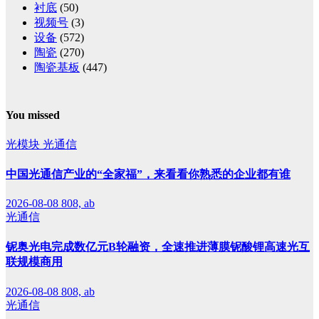
衬底
(50)
视频号
(3)
设备
(572)
陶瓷
(270)
陶瓷基板
(447)
You missed
光模块
光通信
中国光通信产业的“全家福”，来看看你熟悉的企业都有谁
2026-08-08
808, ab
光通信
铌奥光电完成数亿元B轮融资，全速推进薄膜铌酸锂高速光互
联规模商用
2026-08-08
808, ab
光通信