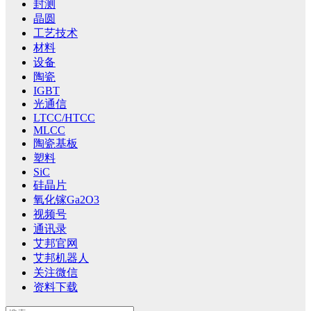
封测
晶圆
工艺技术
材料
设备
陶瓷
IGBT
光通信
LTCC/HTCC
MLCC
陶瓷基板
塑料
SiC
硅晶片
氧化镓Ga2O3
视频号
通讯录
艾邦官网
艾邦机器人
关注微信
资料下载