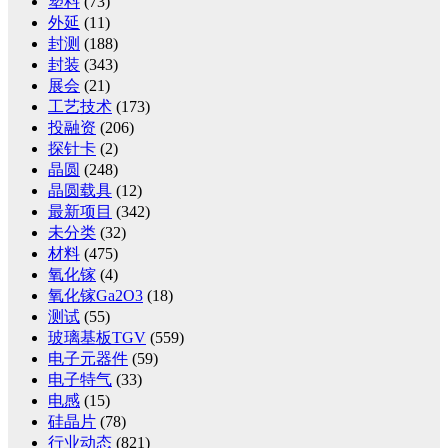
塑料
(73)
外延
(11)
封测
(188)
封装
(343)
展会
(21)
工艺技术
(173)
投融资
(206)
探针卡
(2)
晶圆
(248)
晶圆载具
(12)
最新项目
(342)
未分类
(32)
材料
(475)
氧化镓
(4)
氧化镓Ga2O3
(18)
测试
(55)
玻璃基板TGV
(559)
电子元器件
(59)
电子特气
(33)
电感
(15)
硅晶片
(78)
行业动态
(821)