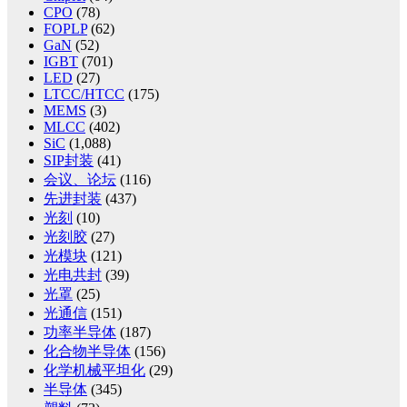
CPO
(78)
FOPLP
(62)
GaN
(52)
IGBT
(701)
LED
(27)
LTCC/HTCC
(175)
MEMS
(3)
MLCC
(402)
SiC
(1,088)
SIP封装
(41)
会议、论坛
(116)
先进封装
(437)
光刻
(10)
光刻胶
(27)
光模块
(121)
光电共封
(39)
光罩
(25)
光通信
(151)
功率半导体
(187)
化合物半导体
(156)
化学机械平坦化
(29)
半导体
(345)