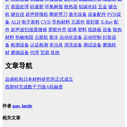
片
表面处理
硅凝胶
环氧树脂
散热器
铝碳化硅
五金
键合
机
键合丝
超声焊接机
陶瓷劈刀
激光设备
设备配件
PVD设
备
ALD
电子浆料
CVD
导热材料
元器件
密封胶
X-Ray
配
件
超声波扫描显微镜
塑胶外壳
玻璃
塑料
线路板
设备
散热
材料
热敏电阻
点胶机
胶水
自动化设备
运动控制
封装设
备
检测设备
认证检测
夹治具
清洗设备
测试设备
磨抛耗
材
磨抛设备
代理
贸易
其他
文章导航
晶盛机电日本材料研究所正式成立
西斯特完成数千万级A轮融资
作者
gan, lanjie
相关文章