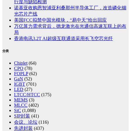
行度与缺陷检测
诺基亚收购恩智浦亚利桑那州半导体工厂，改造磷化铟
光芯片产线
美国FCC拟禁中国光模块，“易中天”给出回应
万亿算力需求背后，德龙激光在光通信高速互联上的布
局
香港电讯3.2T AI超级互联通道采用长飞空芯光纤
分类
Chiplet
(64)
CPO
(78)
FOPLP
(62)
GaN
(52)
IGBT
(701)
LED
(27)
LTCC/HTCC
(175)
MEMS
(3)
MLCC
(402)
SiC
(1,088)
SIP封装
(41)
会议、论坛
(116)
先进封装
(437)