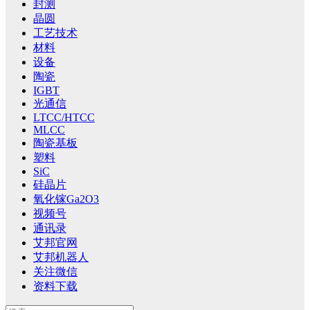
封测
晶圆
工艺技术
材料
设备
陶瓷
IGBT
光通信
LTCC/HTCC
MLCC
陶瓷基板
塑料
SiC
硅晶片
氧化镓Ga2O3
视频号
通讯录
艾邦官网
艾邦机器人
关注微信
资料下载