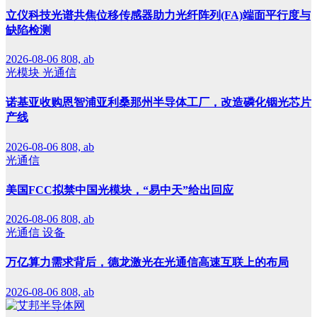
立仪科技光谱共焦位移传感器助力光纤阵列(FA)端面平行度与
缺陷检测
2026-08-06
808, ab
光模块
光通信
诺基亚收购恩智浦亚利桑那州半导体工厂，改造磷化铟光芯片
产线
2026-08-06
808, ab
光通信
美国FCC拟禁中国光模块，“易中天”给出回应
2026-08-06
808, ab
光通信
设备
万亿算力需求背后，德龙激光在光通信高速互联上的布局
2026-08-06
808, ab