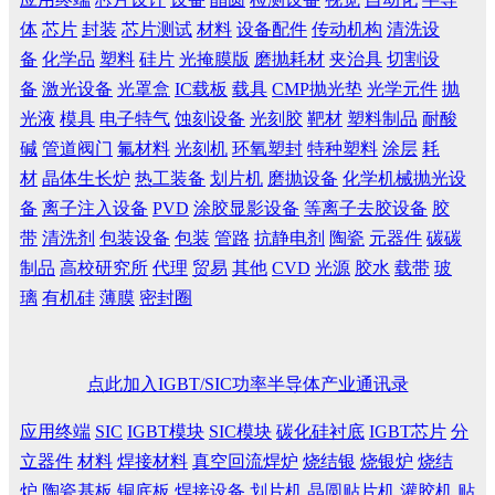
体
芯片
封装
芯片测试
材料
设备配件
传动机构
清洗设
备
化学品
塑料
硅片
光掩膜版
磨抛耗材
夹治具
切割设
备
激光设备
光罩盒
IC载板
载具
CMP抛光垫
光学元件
抛
光液
模具
电子特气
蚀刻设备
光刻胶
靶材
塑料制品
耐酸
碱
管道阀门
氟材料
光刻机
环氧塑封
特种塑料
涂层
耗
材
晶体生长炉
热工装备
划片机
磨抛设备
化学机械抛光设
备
离子注入设备
PVD
涂胶显影设备
等离子去胶设备
胶
带
清洗剂
包装设备
包装
管路
抗静电剂
陶瓷
元器件
碳碳
制品
高校研究所
代理
贸易
其他
CVD
光源
胶水
载带
玻
璃
有机硅
薄膜
密封圈
点此加入IGBT/SIC功率半导体产业通讯录
应用终端
SIC
IGBT模块
SIC模块
碳化硅衬底
IGBT芯片
分
立器件
材料
焊接材料
真空回流焊炉
烧结银
烧银炉
烧结
炉
陶瓷基板
铜底板
焊接设备
划片机
晶圆贴片机
灌胶机
贴