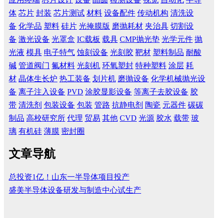
体
芯片
封装
芯片测试
材料
设备配件
传动机构
清洗设
备
化学品
塑料
硅片
光掩膜版
磨抛耗材
夹治具
切割设
备
激光设备
光罩盒
IC载板
载具
CMP抛光垫
光学元件
抛
光液
模具
电子特气
蚀刻设备
光刻胶
靶材
塑料制品
耐酸
碱
管道阀门
氟材料
光刻机
环氧塑封
特种塑料
涂层
耗
材
晶体生长炉
热工装备
划片机
磨抛设备
化学机械抛光设
备
离子注入设备
PVD
涂胶显影设备
等离子去胶设备
胶
带
清洗剂
包装设备
包装
管路
抗静电剂
陶瓷
元器件
碳碳
制品
高校研究所
代理
贸易
其他
CVD
光源
胶水
载带
玻
璃
有机硅
薄膜
密封圈
文章导航
总投资1亿！山东一半导体项目投产
盛美半导体设备研发与制造中心试生产