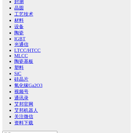
封测
晶圆
工艺技术
材料
设备
陶瓷
IGBT
光通信
LTCC/HTCC
MLCC
陶瓷基板
塑料
SiC
硅晶片
氧化镓Ga2O3
视频号
通讯录
艾邦官网
艾邦机器人
关注微信
资料下载