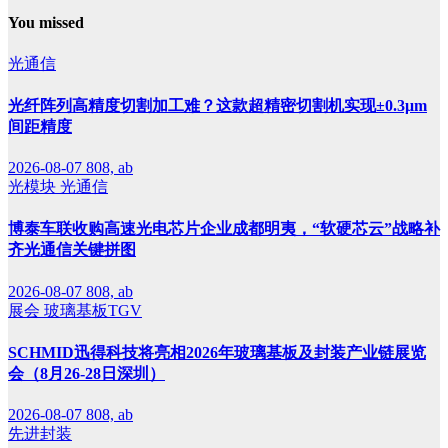
You missed
光通信
光纤阵列高精度切割加工难？这款超精密切割机实现±0.3μm
间距精度
2026-08-07
808, ab
光模块
光通信
博泰车联收购高速光电芯片企业成都明夷，“软硬芯云”战略补
齐光通信关键拼图
2026-08-07
808, ab
展会
玻璃基板TGV
SCHMID迅得科技将亮相2026年玻璃基板及封装产业链展览
会（8月26-28日深圳）
2026-08-07
808, ab
先进封装