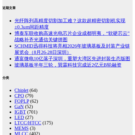
近期文章
光纤阵列高精度切割加工难？这款超精密切割机实现
±0.3μm间距精度
博泰车联收购高速光电芯片企业成都明夷，“软硬芯云”
战略补齐光通信关键拼图
SCHMID迅得科技将亮相2026年玻璃基板及封装产业链
展览会（8月26-28日深圳）
通富微电10亿落子深圳，重塑大湾区先进封装生态版图
玻璃基板半年三轮，巽霖科技完成近2亿元B轮融资
分类
Chiplet
(64)
CPO
(79)
FOPLP
(62)
GaN
(52)
IGBT
(701)
LED
(27)
LTCC/HTCC
(175)
MEMS
(3)
MLCC
(402)