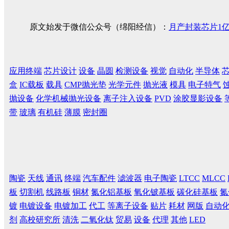
原文始发于微信公众号（绵阳经信）：
月产封装芯片1
应用终端
芯片设计
设备
晶圆
检测设备
视觉
自动化
半导体
盒
IC载板
载具
CMP抛光垫
光学元件
抛光液
模具
电子特气
抛设备
化学机械抛光设备
离子注入设备
PVD
涂胶显影设备
带
玻璃
有机硅
薄膜
密封圈
陶瓷
天线
通讯
终端
汽车配件
滤波器
电子陶瓷
LTCC
MLCC
板
切割机
线路板
铜材
氮化铝基板
氧化铍基板
碳化硅基板
氮
镀
电镀设备
电镀加工
代工
等离子设备
贴片
耗材
网版
自动
剂
高校研究所
清洗
二氧化钛
贸易
设备
代理
其他
LED