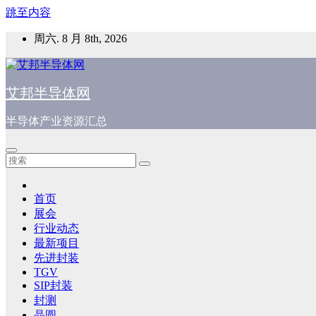
跳至内容
周六. 8 月 8th, 2026
艾邦半导体网
半导体产业资源汇总
首页
展会
行业动态
最新项目
先进封装
TGV
SIP封装
封测
晶圆