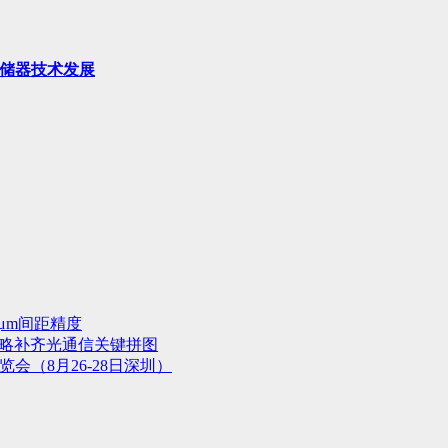
存储器技术发展
μm间距精度
战略补齐光通信关键拼图
会（8月26-28日深圳）