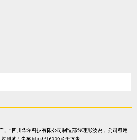
生产。”四川华尔科技有限公司制造部经理彭波说，公司租用
测试无尘车间面积16000多平方米。