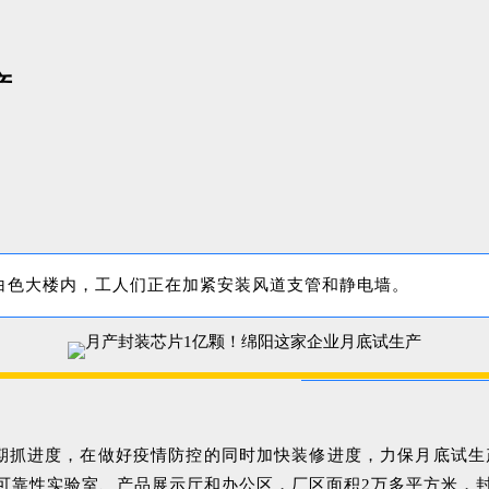
产
白色大楼内，工人们正在加紧安装风道支管和静电墙。
工期抓进度，在做好疫情防控的同时加快装修进度，力保月底试
靠性实验室、产品展示厅和办公区，厂区面积2万多平方米，封装