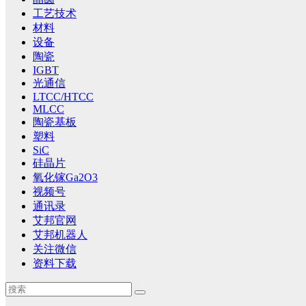
工艺技术
材料
设备
陶瓷
IGBT
光通信
LTCC/HTCC
MLCC
陶瓷基板
塑料
SiC
硅晶片
氧化镓Ga2O3
视频号
通讯录
艾邦官网
艾邦机器人
关注微信
资料下载