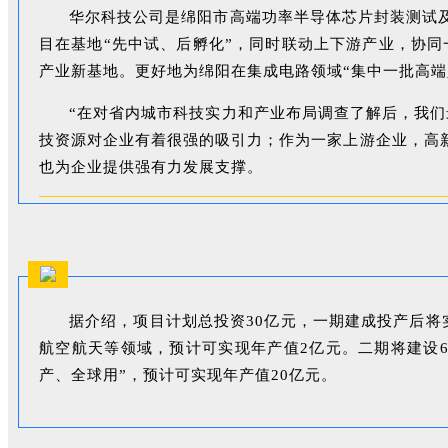
华尔科技公司是绵阳市高端功率半导体芯片封装测试
目在基地“先中试、后孵化”，同时联动上下游产业，协
产业新基地。更好地为绵阳在集成电路领域“集中一批高
“在对省内城市科技实力和产业布局调查了解后，我
技资源对企业有着很强的吸引力；作为一家上游企业，高
也为企业提供强有力发展支撑。
据介绍，项目计划总投资30亿元，一期建成投产后
航空航天等领域，预计可实现年产值2亿元。二期将建设
产、全球用”，预计可实现年产值20亿元。