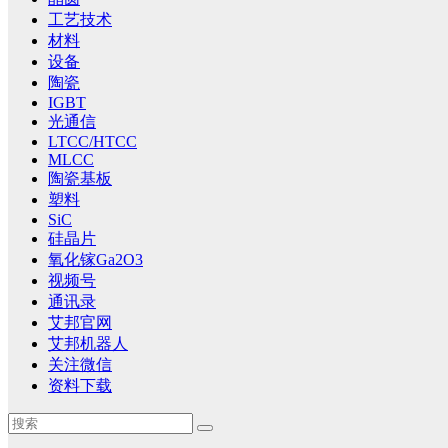
工艺技术
材料
设备
陶瓷
IGBT
光通信
LTCC/HTCC
MLCC
陶瓷基板
塑料
SiC
硅晶片
氧化镓Ga2O3
视频号
通讯录
艾邦官网
艾邦机器人
关注微信
资料下载