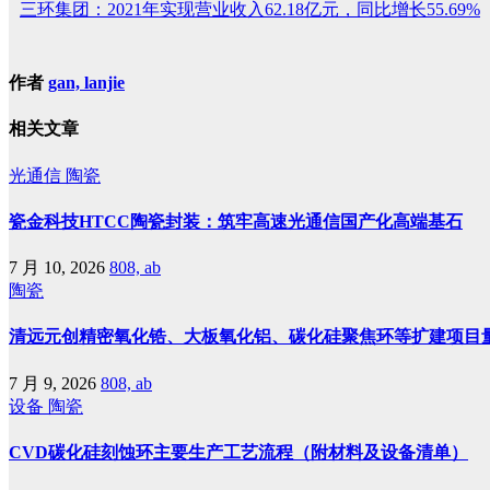
三环集团：2021年实现营业收入62.18亿元，同比增长55.69%
作者
gan, lanjie
相关文章
光通信
陶瓷
瓷金科技HTCC陶瓷封装：筑牢高速光通信国产化高端基石
7 月 10, 2026
808, ab
陶瓷
清远元创精密氧化锆、大板氧化铝、碳化硅聚焦环等扩建项目
7 月 9, 2026
808, ab
设备
陶瓷
CVD碳化硅刻蚀环主要生产工艺流程（附材料及设备清单）