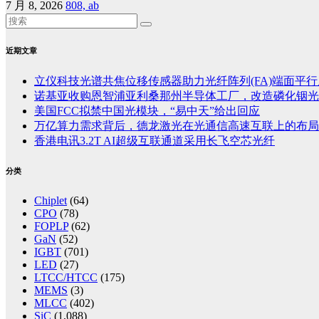
7 月 8, 2026
808, ab
近期文章
立仪科技光谱共焦位移传感器助力光纤阵列(FA)端面平
诺基亚收购恩智浦亚利桑那州半导体工厂，改造磷化铟光
美国FCC拟禁中国光模块，“易中天”给出回应
万亿算力需求背后，德龙激光在光通信高速互联上的布局
香港电讯3.2T AI超级互联通道采用长飞空芯光纤
分类
Chiplet
(64)
CPO
(78)
FOPLP
(62)
GaN
(52)
IGBT
(701)
LED
(27)
LTCC/HTCC
(175)
MEMS
(3)
MLCC
(402)
SiC
(1,088)