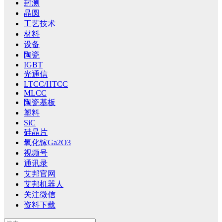
封测
晶圆
工艺技术
材料
设备
陶瓷
IGBT
光通信
LTCC/HTCC
MLCC
陶瓷基板
塑料
SiC
硅晶片
氧化镓Ga2O3
视频号
通讯录
艾邦官网
艾邦机器人
关注微信
资料下载