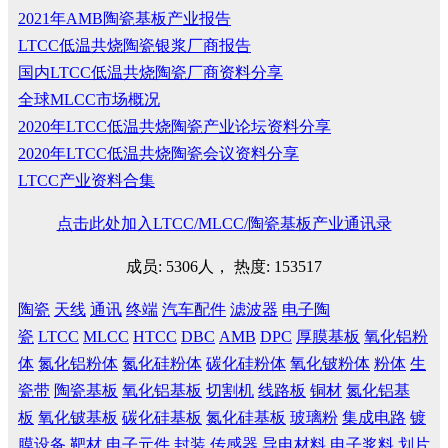
2021年AMB陶瓷基板产业报告
LTCC低温共烧陶瓷银浆厂商报告
国内LTCC低温共烧陶瓷厂商资料分享
全球MLCC市场概况
2020年LTCC低温共烧陶瓷产业论坛资料分享
2020年LTCC低温共烧陶瓷会议资料分享
LTCC产业资料合集
点击此处加入LTCC/MLCC/陶瓷基板产业通讯录
成员: 5306人， 热度: 153517
陶瓷
天线
通讯
终端
汽车配件
滤波器
电子陶
瓷
LTCC
MLCC
HTCC
DBC
AMB
DPC
厚膜基板
氧化铝粉
体
氮化铝粉体
氮化硅粉体
碳化硅粉体
氧化铍粉体
粉体
生
瓷带
陶瓷基板
氧化铝基板
切割机
线路板
铜材
氮化铝基
板
氧化铍基板
碳化硅基板
氮化硅基板
玻璃粉
集成电路
镀
膜设备
靶材
电子元件
封装
传感器
导电材料
电子浆料
划片