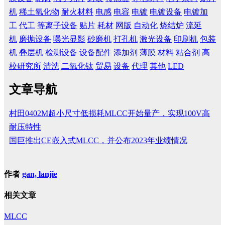
机
稀土氧化物
耐火材料
电感
电容
电镀
电镀设备
电镀加
工
代工
等离子设备
贴片
耗材
网版
自动化
烧结炉
流延
机
磨抛设备
曝光显影
砂磨机
打孔机
激光设备
印刷机
包装
机
叠层机
检测设备
设备配件
添加剂
薄膜
材料
粘合剂
高
校研究所
清洗
二氧化钛
贸易
设备
代理
其他
LED
文章导航
村田0402M超小尺寸低损耗MLCC开始量产，实现100V高
耐压特性
国巨推出CE嵌入式MLCC，并公布2023年业绩情况
作者
gan, lanjie
相关文章
MLCC