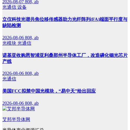
2026-08-07
808, ab
光通信
设备
立仪科技光谱共焦位移传感器助力光纤阵列(FA)端面平行度与
缺陷检测
2026-08-06
808, ab
光模块
光通信
诺基亚收购恩智浦亚利桑那州半导体工厂，改造磷化铟光芯片
产线
2026-08-06
808, ab
光通信
美国FCC拟禁中国光模块，“易中天”给出回应
2026-08-06
808, ab
艾邦半导体网