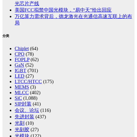
光芯片产线
美国FCC拟禁中国光模块，“易中天”给出回应
万亿算力需求背后，德龙激光在光通信高速互联上的布
局
分类
Chiplet
(64)
CPO
(78)
FOPLP
(62)
GaN
(52)
IGBT
(701)
LED
(27)
LTCC/HTCC
(175)
MEMS
(3)
MLCC
(402)
SiC
(1,088)
SIP封装
(41)
会议、论坛
(116)
先进封装
(437)
光刻
(10)
光刻胶
(27)
光模块
(122)