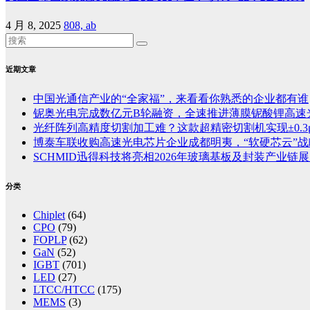
4 月 8, 2025
808, ab
近期文章
中国光通信产业的“全家福”，来看看你熟悉的企业都有谁
铌奥光电完成数亿元B轮融资，全速推进薄膜铌酸锂高速
光纤阵列高精度切割加工难？这款超精密切割机实现±0.3
博泰车联收购高速光电芯片企业成都明夷，“软硬芯云”
SCHMID迅得科技将亮相2026年玻璃基板及封装产业链展览
分类
Chiplet
(64)
CPO
(79)
FOPLP
(62)
GaN
(52)
IGBT
(701)
LED
(27)
LTCC/HTCC
(175)
MEMS
(3)