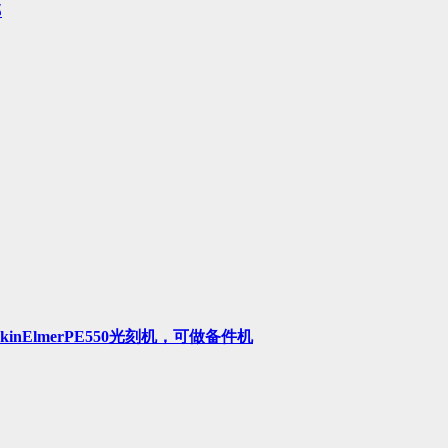
部
ElmerPE550光刻机，可做备件机