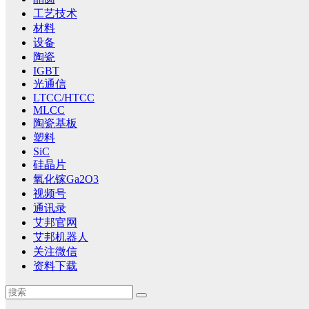
工艺技术
材料
设备
陶瓷
IGBT
光通信
LTCC/HTCC
MLCC
陶瓷基板
塑料
SiC
硅晶片
氧化镓Ga2O3
视频号
通讯录
艾邦官网
艾邦机器人
关注微信
资料下载