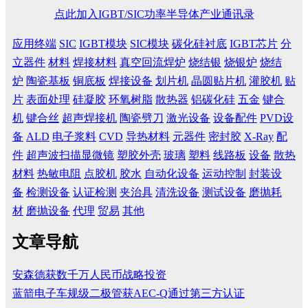
点此加入IGBT/SIC功率半导体产业通讯录
应用终端
SIC
IGBT模块
SIC模块
碳化硅衬底
IGBT芯片
分
立器件
材料
焊接材料
真空回流焊炉
烧结银
烧银炉
烧结
炉
陶瓷基板
铜底板
焊接设备
划片机
晶圆贴片机
灌胶机
贴
片
表面处理
硅凝胶
环氧树脂
散热器
铝碳化硅
五金
键合
机
键合丝
超声焊接机
陶瓷劈刀
激光设备
设备配件
PVD设
备
ALD
电子浆料
CVD
导热材料
元器件
密封胶
X-Ray
配
件
超声波扫描显微镜
塑胶外壳
玻璃
塑料
线路板
设备
散热
材料
热敏电阻
点胶机
胶水
自动化设备
运动控制
封装设
备
检测设备
认证检测
夹治具
清洗设备
测试设备
磨抛耗
材
磨抛设备
代理
贸易
其他
文章导航
安森德获数千万人民币战略投资
蓝箭电子车规级二极管获AEC-Q通过第三方认证