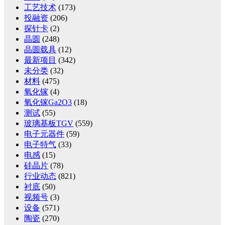
工艺技术
(173)
投融资
(206)
探针卡
(2)
晶圆
(248)
晶圆载具
(12)
最新项目
(342)
未分类
(32)
材料
(475)
氧化镓
(4)
氧化镓Ga2O3
(18)
测试
(55)
玻璃基板TGV
(559)
电子元器件
(59)
电子特气
(33)
电感
(15)
硅晶片
(78)
行业动态
(821)
衬底
(50)
视频号
(3)
设备
(571)
陶瓷
(270)