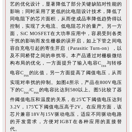
艺的优化设计，显著降低了部分关键缺陷对性能的
影响；同时采用了更低的比电阻设计技术，降低了
同电阻下的芯片面积，从而使成品率降低趋势得以
控制，实现了大电流、低电阻芯片的量产。另一方
面，SiC MOSFET在大功率应用中，容易受到各类
干扰的影响而发生栅极的误开启，如上下管之间电
容自充电引起的寄生开启（Parasitic Turn-on），以
及不同桥臂之间的串扰等。
本产品通过对栅极微结
构布局的优化，一方面提升了输入电容C
与转移
iss
电容C
的比值，另一方面提高了阈值电压，从而
rss
实现对串扰的抑制。
如图4所示，产品在800V电压
下的C
/C
的电容比达到580以上。图5比较了器
iss
rss
件阈值电压和温度的关系，在25℃下阈值电压达到
3.2V，175℃下阈值电压高于2V。在应用方面，该
芯片兼容18V与15V驱动电压，适应不同驱动电路
的开发需求，方便对IGBT在各种应用的直接替
代。