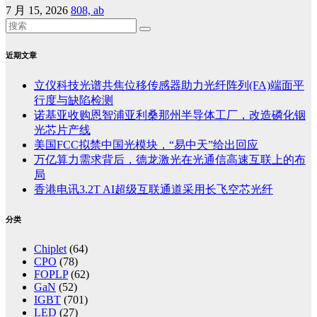
7 月 15, 2026
808, ab
近期文章
立仪科技光谱共焦位移传感器助力光纤阵列(FA)端面平
行度与缺陷检测
诺基亚收购恩智浦亚利桑那州半导体工厂，改造磷化铟
光芯片产线
美国FCC拟禁中国光模块，“易中天”给出回应
万亿算力需求背后，德龙激光在光通信高速互联上的布
局
香港电讯3.2T AI超级互联通道采用长飞空芯光纤
分类
Chiplet
(64)
CPO
(78)
FOPLP
(62)
GaN
(52)
IGBT
(701)
LED
(27)