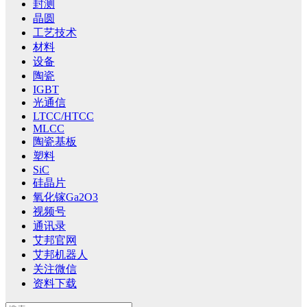
封测
晶圆
工艺技术
材料
设备
陶瓷
IGBT
光通信
LTCC/HTCC
MLCC
陶瓷基板
塑料
SiC
硅晶片
氧化镓Ga2O3
视频号
通讯录
艾邦官网
艾邦机器人
关注微信
资料下载