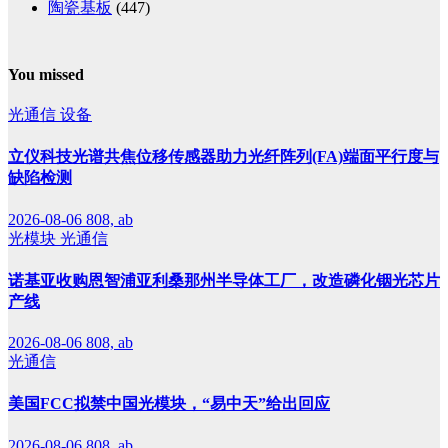
陶瓷基板
(447)
You missed
光通信
设备
立仪科技光谱共焦位移传感器助力光纤阵列(FA)端面平行度与
缺陷检测
2026-08-06
808, ab
光模块
光通信
诺基亚收购恩智浦亚利桑那州半导体工厂，改造磷化铟光芯片
产线
2026-08-06
808, ab
光通信
美国FCC拟禁中国光模块，“易中天”给出回应
2026-08-06
808, ab