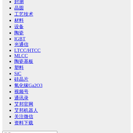
封测
晶圆
工艺技术
材料
设备
陶瓷
IGBT
光通信
LTCC/HTCC
MLCC
陶瓷基板
塑料
SiC
硅晶片
氧化镓Ga2O3
视频号
通讯录
艾邦官网
艾邦机器人
关注微信
资料下载