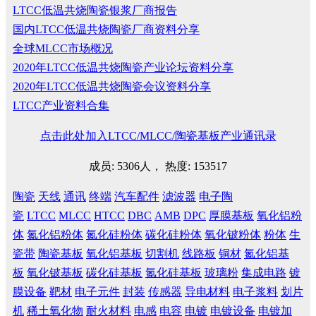
LTCC低温共烧陶瓷银浆厂商报告
国内LTCC低温共烧陶瓷厂商资料分享
全球MLCC市场概况
2020年LTCC低温共烧陶瓷产业论坛资料分享
2020年LTCC低温共烧陶瓷会议资料分享
LTCC产业资料合集
点击此处加入LTCC/MLCC/陶瓷基板产业通讯录
成员: 5306人， 热度: 153517
陶瓷
天线
通讯
终端
汽车配件
滤波器
电子陶
瓷
LTCC
MLCC
HTCC
DBC
AMB
DPC
厚膜基板
氧化铝粉
体
氮化铝粉体
氮化硅粉体
碳化硅粉体
氧化铍粉体
粉体
生
瓷带
陶瓷基板
氧化铝基板
切割机
线路板
铜材
氮化铝基
板
氧化铍基板
碳化硅基板
氮化硅基板
玻璃粉
集成电路
镀
膜设备
靶材
电子元件
封装
传感器
导电材料
电子浆料
划片
机
稀土氧化物
耐火材料
电感
电容
电镀
电镀设备
电镀加