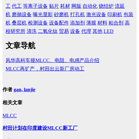
工
代工
等离子设备
贴片
耗材
网版
自动化
烧结炉
流延
机
磨抛设备
曝光显影
砂磨机
打孔机
激光设备
印刷机
包装
机
叠层机
检测设备
设备配件
添加剂
薄膜
材料
粘合剂
高
校研究所
清洗
二氧化钛
贸易
设备
代理
其他
LED
文章导航
风华高科车规MLCC、电阻、电感产品介绍
MLCC再扩产，村田出云新厂房动工
作者
gan, lanjie
相关文章
MLCC
村田计划在印度建设MLCC新工厂