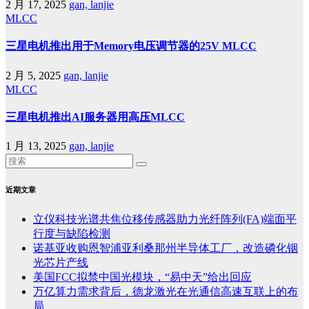
2 月 17, 2025
gan, lanjie
MLCC
三星电机推出用于Memory电压调节器的25V MLCC
2 月 5, 2025
gan, lanjie
MLCC
三星电机推出AI服务器用高压MLCC
1 月 13, 2025
gan, lanjie
近期文章
立仪科技光谱共焦位移传感器助力光纤阵列(FA)端面平
行度与缺陷检测
诺基亚收购恩智浦亚利桑那州半导体工厂，改造磷化铟
光芯片产线
美国FCC拟禁中国光模块，“易中天”给出回应
万亿算力需求背后，德龙激光在光通信高速互联上的布
局