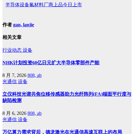
半导体设备氟材料厂商上品今日上市
作者
gan, lanjie
相关文章
行业动态
设备
NHK计划投资60亿日元扩大半导体零部件产能
8 月 7, 2026
808, ab
光通信
设备
立仪科技光谱共焦位移传感器助力光纤阵列(FA)端面平行度与
缺陷检测
8 月 6, 2026
808, ab
光通信
设备
万亿算力需求背后，德龙激光在光通信高速互联上的布局