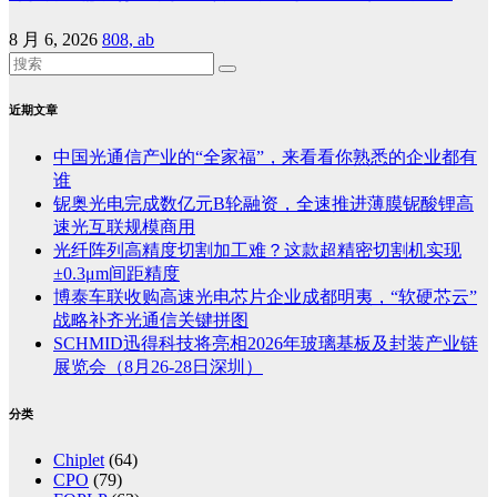
8 月 6, 2026
808, ab
近期文章
中国光通信产业的“全家福”，来看看你熟悉的企业都有
谁
铌奥光电完成数亿元B轮融资，全速推进薄膜铌酸锂高
速光互联规模商用
光纤阵列高精度切割加工难？这款超精密切割机实现
±0.3μm间距精度
博泰车联收购高速光电芯片企业成都明夷，“软硬芯云”
战略补齐光通信关键拼图
SCHMID迅得科技将亮相2026年玻璃基板及封装产业链
展览会（8月26-28日深圳）
分类
Chiplet
(64)
CPO
(79)