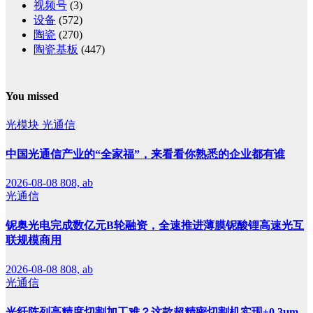
视频号
(3)
设备
(572)
陶瓷
(270)
陶瓷基板
(447)
You missed
光模块
光通信
中国光通信产业的“全家福”，来看看你熟悉的企业都有谁
2026-08-08
808, ab
光通信
铌奥光电完成数亿元B轮融资，全速推进薄膜铌酸锂高速光互
联规模商用
2026-08-08
808, ab
光通信
光纤阵列高精度切割加工难？这款超精密切割机实现±0.3μm