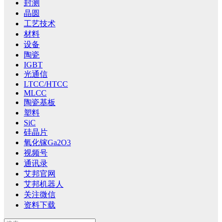
封测
晶圆
工艺技术
材料
设备
陶瓷
IGBT
光通信
LTCC/HTCC
MLCC
陶瓷基板
塑料
SiC
硅晶片
氧化镓Ga2O3
视频号
通讯录
艾邦官网
艾邦机器人
关注微信
资料下载