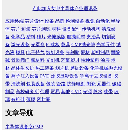
点此加入艾邦半导体产业通讯录
应用终端
芯片设计
设备
晶圆
检测设备
视觉
自动化
半导
体
芯片
封装
芯片测试
材料
设备配件
传动机构
清洗设
备
化学品
塑料
硅片
光掩膜版
磨抛耗材
夹治具
切割设
备
激光设备
光罩盒
IC载板
载具
CMP抛光垫
光学元件
抛
光液
模具
电子特气
蚀刻设备
光刻胶
靶材
塑料制品
耐酸
碱
管道阀门
氟材料
光刻机
环氧塑封
特种塑料
涂层
耗
材
晶体生长炉
热工装备
划片机
磨抛设备
化学机械抛光设
备
离子注入设备
PVD
涂胶显影设备
等离子去胶设备
胶
带
清洗剂
包装设备
包装
管路
抗静电剂
陶瓷
元器件
碳碳
制品
高校研究所
代理
贸易
其他
CVD
光源
胶水
载带
玻
璃
有机硅
薄膜
密封圈
文章导航
半导体设备之CMP