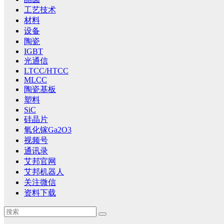
工艺技术
材料
设备
陶瓷
IGBT
光通信
LTCC/HTCC
MLCC
陶瓷基板
塑料
SiC
硅晶片
氧化镓Ga2O3
视频号
通讯录
艾邦官网
艾邦机器人
关注微信
资料下载