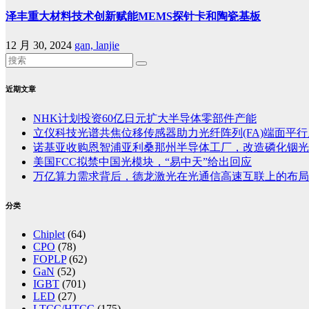
泽丰重大材料技术创新赋能MEMS探针卡和陶瓷基板
12 月 30, 2024
gan, lanjie
近期文章
NHK计划投资60亿日元扩大半导体零部件产能
立仪科技光谱共焦位移传感器助力光纤阵列(FA)端面平
诺基亚收购恩智浦亚利桑那州半导体工厂，改造磷化铟光
美国FCC拟禁中国光模块，“易中天”给出回应
万亿算力需求背后，德龙激光在光通信高速互联上的布局
分类
Chiplet
(64)
CPO
(78)
FOPLP
(62)
GaN
(52)
IGBT
(701)
LED
(27)
LTCC/HTCC
(175)