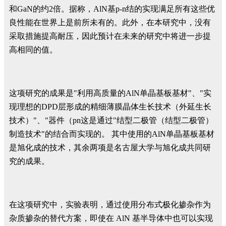
和GaN的约2倍。据称，AlN基p-n结的实现满足所有这些优
良性能在世界上是前所未有的。此外，在本研究中，没有
采取措施提高耐压，因此预计在未来的研究中将进一步提
高相同的值。
这项研究的成果是"利用高质量的AlN单晶基板基材"、"实
现理想的DPD层形成的精细薄膜晶体生长技术（外延生长
技术）"、"器件（pn这是通过"结型二极管（结型二极管）
制造技术"的结合而实现的。 其中使用的AlN单晶基板基材
是旭化成的技术，其余两项是名古屋大学与旭化成共同研
究的成果。
在这项研究中，实验表明，通过使用分布式极化掺杂作为
杂质掺杂的替代方案，即使在 AlN 基半导体中也可以实现