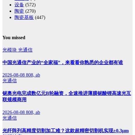
设备
(572)
陶瓷
(270)
陶瓷基板
(447)
You missed
光模块
光通信
中国光通信产业的“全家福”，来看看你熟悉的企业都有谁
2026-08-08
808, ab
光通信
铌奥光电完成数亿元B轮融资，全速推进薄膜铌酸锂高速光互
联规模商用
2026-08-08
808, ab
光通信
光纤阵列高精度切割加工难？这款超精密切割机实现±0.3μm