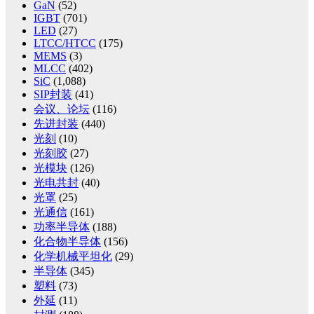
GaN
(52)
IGBT
(701)
LED
(27)
LTCC/HTCC
(175)
MEMS
(3)
MLCC
(402)
SiC
(1,088)
SIP封装
(41)
会议、论坛
(116)
先进封装
(440)
光刻
(10)
光刻胶
(27)
光模块
(126)
光电共封
(40)
光罩
(25)
光通信
(161)
功率半导体
(188)
化合物半导体
(156)
化学机械平坦化
(29)
半导体
(345)
塑料
(73)
外延
(11)