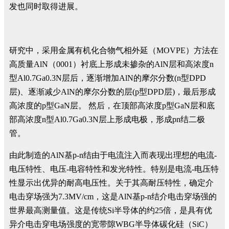
发也同时取得进展。
研究中，采用金属有机化合物气相外延（MOVPE）方法在
高质量AlN（0001）衬底上形成未掺杂的AlN层和高浓度n
型Al0.7Ga0.3N层后，逐渐增加AlN的摩尔分数(n型DPD
层)、逐渐减少AlN的摩尔分数的层(p型DPD层)，最后形成
高浓度的p型GaN层。 然后，在顶部高浓度p型GaN层和底
部高浓度n型Al0.7Ga0.3N层上形成电极，形成pn结二极
管。
由此制造的AlN基p-n结由于电流注入而表现出理想的电流-
电压特性、电压-电容特性和发光特性。特别是电流-电压特
性显示出优异的耐高电压性。关于其高耐压特性，确定介
电击穿场强为7.3MV/cm，这是AlN基p-n结介电击穿场强的
世界最高测量值。这是传统Si半导体的约25倍，是具有优
异介电击穿电场强度的宽带隙WBG半导体碳化硅（SiC）