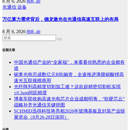
8 月 6, 2026
808, ab
光通信
设备
万亿算力需求背后，德龙激光在光通信高速互联上的布局
8 月 6, 2026
808, ab
近期文章
中国光通信产业的“全家福”，来看看你熟悉的企业都有
谁
铌奥光电完成数亿元B轮融资，全速推进薄膜铌酸锂高
速光互联规模商用
光纤阵列高精度切割加工难？这款超精密切割机实现
±0.3μm间距精度
博泰车联收购高速光电芯片企业成都明夷，“软硬芯云”
战略补齐光通信关键拼图
SCHMID迅得科技将亮相2026年玻璃基板及封装产业链
展览会（8月26-28日深圳）
分类