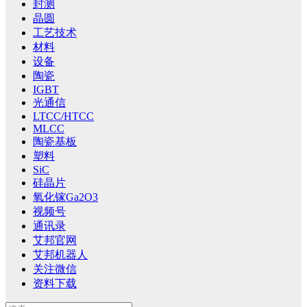
封测
晶圆
工艺技术
材料
设备
陶瓷
IGBT
光通信
LTCC/HTCC
MLCC
陶瓷基板
塑料
SiC
硅晶片
氧化镓Ga2O3
视频号
通讯录
艾邦官网
艾邦机器人
关注微信
资料下载