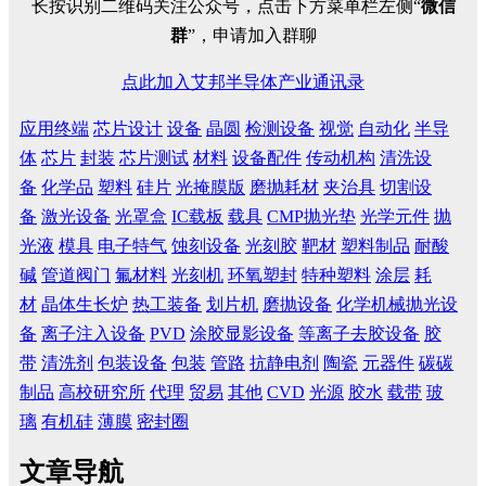
长按识别二维码关注公众号，点击下方菜单栏左侧“
微信
群
”，申请加入群聊
点此加入艾邦半导体产业通讯录
应用终端
芯片设计
设备
晶圆
检测设备
视觉
自动化
半导
体
芯片
封装
芯片测试
材料
设备配件
传动机构
清洗设
备
化学品
塑料
硅片
光掩膜版
磨抛耗材
夹治具
切割设
备
激光设备
光罩盒
IC载板
载具
CMP抛光垫
光学元件
抛
光液
模具
电子特气
蚀刻设备
光刻胶
靶材
塑料制品
耐酸
碱
管道阀门
氟材料
光刻机
环氧塑封
特种塑料
涂层
耗
材
晶体生长炉
热工装备
划片机
磨抛设备
化学机械抛光设
备
离子注入设备
PVD
涂胶显影设备
等离子去胶设备
胶
带
清洗剂
包装设备
包装
管路
抗静电剂
陶瓷
元器件
碳碳
制品
高校研究所
代理
贸易
其他
CVD
光源
胶水
载带
玻
璃
有机硅
薄膜
密封圈
文章导航