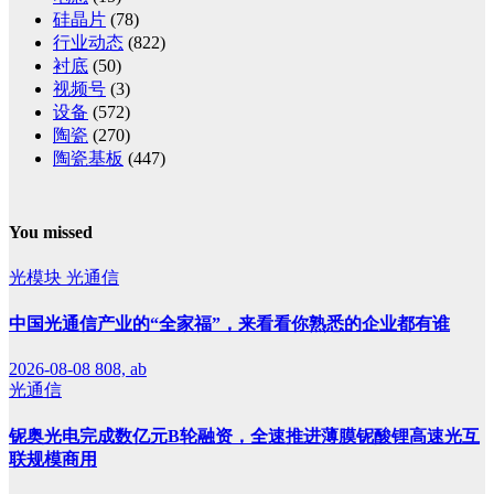
硅晶片
(78)
行业动态
(822)
衬底
(50)
视频号
(3)
设备
(572)
陶瓷
(270)
陶瓷基板
(447)
You missed
光模块
光通信
中国光通信产业的“全家福”，来看看你熟悉的企业都有谁
2026-08-08
808, ab
光通信
铌奥光电完成数亿元B轮融资，全速推进薄膜铌酸锂高速光互
联规模商用