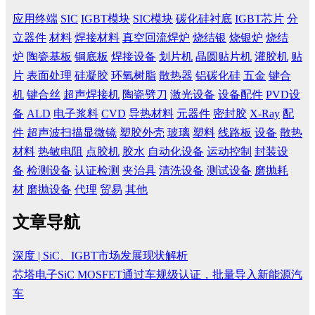
应用终端
SIC
IGBT模块
SIC模块
碳化硅衬底
IGBT芯片
分
立器件
材料
焊接材料
真空回流焊炉
烧结银
烧银炉
烧结
炉
陶瓷基板
铜底板
焊接设备
划片机
晶圆贴片机
灌胶机
贴
片
表面处理
硅凝胶
环氧树脂
散热器
铝碳化硅
五金
键合
机
键合丝
超声焊接机
陶瓷劈刀
激光设备
设备配件
PVD设
备
ALD
电子浆料
CVD
导热材料
元器件
密封胶
X-Ray
配
件
超声波扫描显微镜
塑胶外壳
玻璃
塑料
线路板
设备
散热
材料
热敏电阻
点胶机
胶水
自动化设备
运动控制
封装设
备
检测设备
认证检测
夹治具
清洗设备
测试设备
磨抛耗
材
磨抛设备
代理
贸易
其他
文章导航
深度 | SiC、IGBT市场发展现状解析
芯塔电子SiC MOSFET通过车规级认证，批量导入新能源汽
车