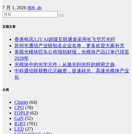
7 月 1, 2026
808, ab
近期文章
香港电讯3.2T AI超级互联通道采用长飞空芯光纤
苏州光通信产业链知名企业名单，更多欢迎大家补充
美股光模块巨头公布强劲财报，光模块产品订单已排至
2028年
光模块中的光学元件：从激光到光纤的精密之旅
中科通信斩获数亿元融资，提速硅光、高速光模块产业
化
分类
Chiplet
(64)
CPO
(78)
FOPLP
(62)
GaN
(52)
IGBT
(701)
LED
(27)