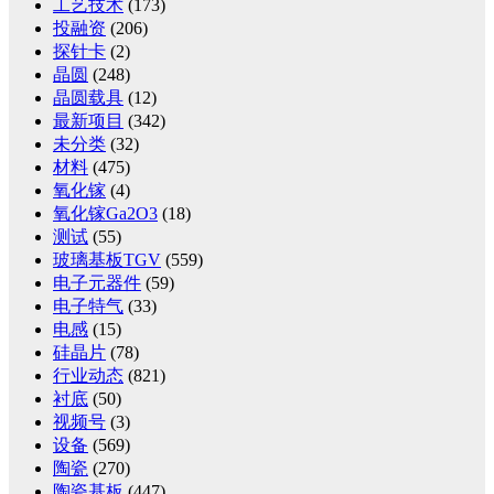
工艺技术
(173)
投融资
(206)
探针卡
(2)
晶圆
(248)
晶圆载具
(12)
最新项目
(342)
未分类
(32)
材料
(475)
氧化镓
(4)
氧化镓Ga2O3
(18)
测试
(55)
玻璃基板TGV
(559)
电子元器件
(59)
电子特气
(33)
电感
(15)
硅晶片
(78)
行业动态
(821)
衬底
(50)
视频号
(3)
设备
(569)
陶瓷
(270)
陶瓷基板
(447)