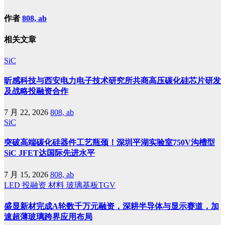
作者
808, ab
相关文章
SiC
昕感科技与西安电力电子技术研究所共商高压碳化硅芯片研发
及战略投融资合作
7 月 22, 2026
808, ab
SiC
突破高端碳化硅器件工艺瓶颈！深圳平湖实验室750V沟槽型
SiC JFET达国际先进水平
7 月 15, 2026
808, ab
LED
投融资
材料
玻璃基板TGV
盛显新材完成A轮数千万元融资，深耕半导体与显示赛道，加
速超薄玻璃跨界应用布局