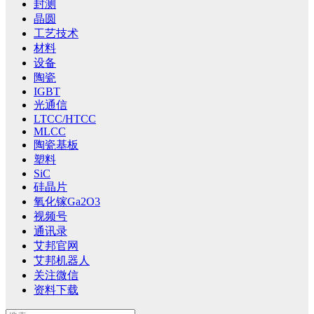
封测
晶圆
工艺技术
材料
设备
陶瓷
IGBT
光通信
LTCC/HTCC
MLCC
陶瓷基板
塑料
SiC
硅晶片
氧化镓Ga2O3
视频号
通讯录
艾邦官网
艾邦机器人
关注微信
资料下载