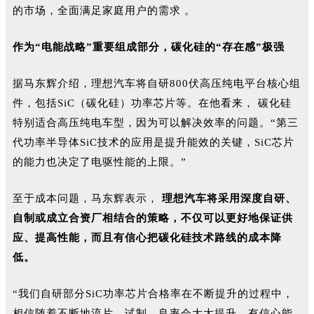
的市场，全面满足家庭用户的需求 。
作为“电能战略”重要组成部分，碳化硅的“存在感”极强
据马东辉介绍，理想汽车将自研800伏高压纯电平台核心组
件，包括SiC（碳化硅）功率芯片等。在他看来， 碳化硅
特别适合高压纯电车型，因为可以解决效率的问题。“第三
代功率半导体SiC技术的应用是提升能效的关键，SiC芯片
的能力也决定了电驱性能的上限。”
至于成本问题，马东辉表示，
理想汽车将采用深度自研、
自制或成立合资厂相结合的策略，不仅可以更好地保证供
应、提高性能，而且有信心把碳化硅技术路线的成本降
低。
“我们自研部分SiC功率芯片合格率在不断提升的过程中，
相信随着不断地流片、试制，良率会大大提升，有信心能