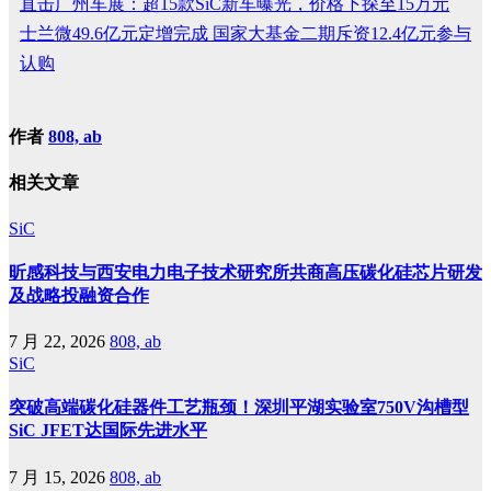
直击广州车展：超15款SiC新车曝光，价格下探至15万元
士兰微49.6亿元定增完成 国家大基金二期斥资12.4亿元参与
认购
作者
808, ab
相关文章
SiC
昕感科技与西安电力电子技术研究所共商高压碳化硅芯片研发
及战略投融资合作
7 月 22, 2026
808, ab
SiC
突破高端碳化硅器件工艺瓶颈！深圳平湖实验室750V沟槽型
SiC JFET达国际先进水平
7 月 15, 2026
808, ab