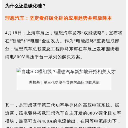
为什么还是碳化硅？
理想汽车：坚定看好碳化硅的应用趋势并积极降本
4月18日，上海车展上，理想汽车发布“双能战略”，宣布将
在“智能”和“电能”全面发力。
作为“电能战略”重要组成部
分，理想汽车总裁兼总工程师马东辉在车展上发布
围绕着
纯电800V高压平台一系列的
解决方案。
理想基于第三代功率半导体的高压电驱系统
其一，是理想基于第三代功率半导体的高压电驱系统。据
透露，该电驱将搭载理想汽车自主开发的800V碳化硅功率
模块，最高可支持480A的电流输出，在同等电流能力下，