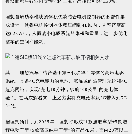
模块面积与行业同等性能的主流产品相比可降低50%。
理想自研功率模块的体积优势结合电机控制器的多部件集
成设计，使得电机控制器体积压缩到4L以内，功率密度高
达62kW/L，从而减小电驱系统的体积和重量，进一步优化
整车的空间和能耗。
其二，理想汽车“ 结合基于第三代功率半导体的高压电驱
系统、具备4C充电能力的电池、宽温域的热管理系统和4C
超充网络，实现‘充电10分钟，续航400公里’的充电体
验 ”。在马东辉看来，上述方案将充电效率从2G带入到5G
时代。
据理想预计，到2025年，理想将形成“1款旗舰车型+5款增
程电动车型+5款高压纯电车型”的产品布局，面向20万以上