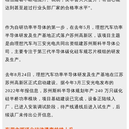
达到甚至超过行业头部厂家的合格率水平”。
作为自研功率半导体的第一步，在去年5月，理想汽车功率
半导体研发及生产基地正式落户苏州高新区，该项目主题
是由理想汽车与三安光电共同出资组建苏州斯科半导体公
司，主要专注于第三代半导体碳化硅车规芯片模组的研发
及生产。
去年8月24日，理想汽车功率半导体研发及生产基地在江苏
苏州高新区正式启动建设。据今年3月三安光电发布的
2022年年报信息，苏州斯科半导体规划年产 240 万只碳化
硅半桥功率模块，项目基础建设已完成，设备正陆续入
厂，已进入安装调试阶段，待产线通线后进入试生产，后
续该厂未传出公开信息。