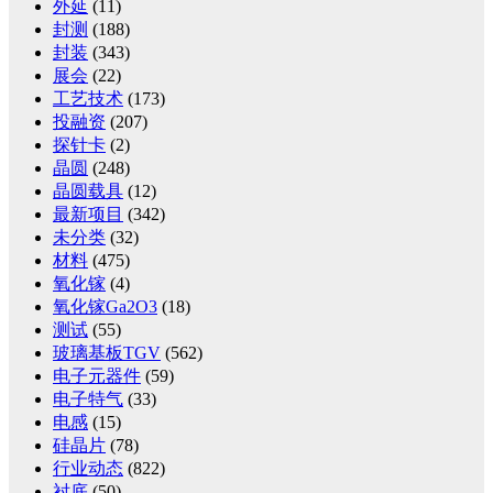
外延
(11)
封测
(188)
封装
(343)
展会
(22)
工艺技术
(173)
投融资
(207)
探针卡
(2)
晶圆
(248)
晶圆载具
(12)
最新项目
(342)
未分类
(32)
材料
(475)
氧化镓
(4)
氧化镓Ga2O3
(18)
测试
(55)
玻璃基板TGV
(562)
电子元器件
(59)
电子特气
(33)
电感
(15)
硅晶片
(78)
行业动态
(822)
衬底
(50)