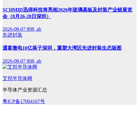
SCHMID迅得科技将亮相2026年玻璃基板及封装产业链展览
会（8月26-28日深圳）
2026-08-07
808, ab
先进封装
通富微电10亿落子深圳，重塑大湾区先进封装生态版图
2026-08-07
808, ab
艾邦半导体网
半导体产业资源汇总
粤ICP备17004167号