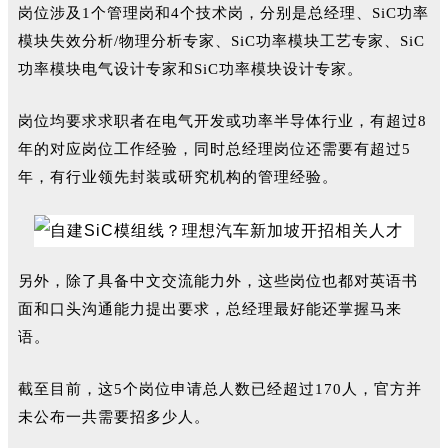
岗位涉及1个管理岗和4个技术岗，分别是总经理、SiC功率
模块失效分析/物理分析专家、SiC功率模块工艺专家、SiC
功率模块电气设计专家和SiC功率模块设计专家。
岗位均要求求职者在电气开发或功率半导体行业，有超过8
年的对应岗位工作经验，同时总经理岗位还需要有超过5
年，有行业领先封装或研究机构的管理经验。
另外，除了具备中文交流能力外，这些岗位也都对英语书
面和口头沟通能力提出要求，总经理最好能还掌握马来
语。
截至目前，这5个岗位申请总人数已经超过170人，官方并
未公布一共需要招多少人。