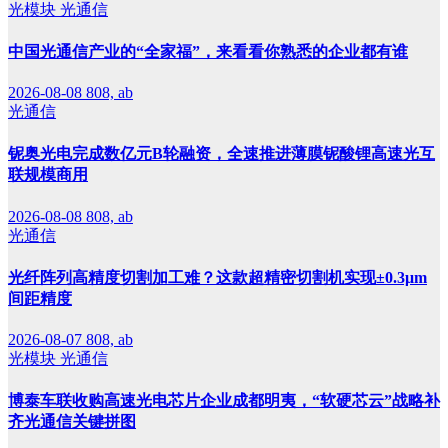
光模块
光通信
中国光通信产业的“全家福”，来看看你熟悉的企业都有谁
2026-08-08
808, ab
光通信
铌奥光电完成数亿元B轮融资，全速推进薄膜铌酸锂高速光互
联规模商用
2026-08-08
808, ab
光通信
光纤阵列高精度切割加工难？这款超精密切割机实现±0.3μm
间距精度
2026-08-07
808, ab
光模块
光通信
博泰车联收购高速光电芯片企业成都明夷，“软硬芯云”战略补
齐光通信关键拼图