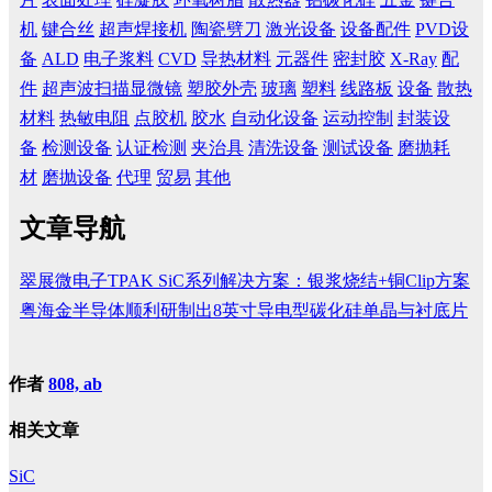
机
键合丝
超声焊接机
陶瓷劈刀
激光设备
设备配件
PVD设
备
ALD
电子浆料
CVD
导热材料
元器件
密封胶
X-Ray
配
件
超声波扫描显微镜
塑胶外壳
玻璃
塑料
线路板
设备
散热
材料
热敏电阻
点胶机
胶水
自动化设备
运动控制
封装设
备
检测设备
认证检测
夹治具
清洗设备
测试设备
磨抛耗
材
磨抛设备
代理
贸易
其他
文章导航
翠展微电子TPAK SiC系列解决方案：银浆烧结+铜Clip方案
粤海金半导体顺利研制出8英寸导电型碳化硅单晶与衬底片
作者
808, ab
相关文章
SiC