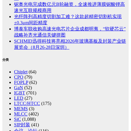
铌奥光电完成数亿元B轮融资，全速推进薄膜铌酸锂高
速光互联规模商用
光纤阵列高精度切割加工难？这款超精密切割机实现
±0.3μm间距精度
博泰车联收购高速光电芯片企业成都明夷，“软硬芯云”
战略补齐光通信关键拼图
SCHMID迅得科技将亮相2026年玻璃基板及封装产业链
展览会（8月26-28日深圳）
分类
Chiplet
(64)
CPO
(79)
FOPLP
(62)
GaN
(52)
IGBT
(701)
LED
(27)
LTCC/HTCC
(175)
MEMS
(3)
MLCC
(402)
SiC
(1,088)
SIP封装
(41)
会议、论坛
(116)