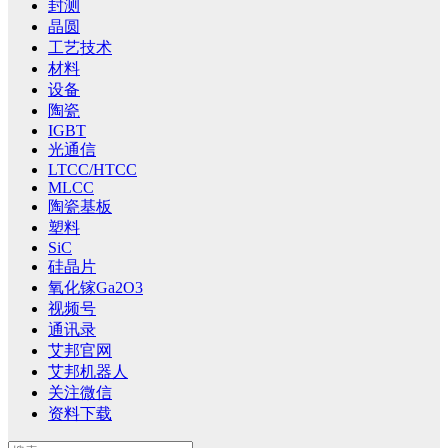
封测
晶圆
工艺技术
材料
设备
陶瓷
IGBT
光通信
LTCC/HTCC
MLCC
陶瓷基板
塑料
SiC
硅晶片
氧化镓Ga2O3
视频号
通讯录
艾邦官网
艾邦机器人
关注微信
资料下载