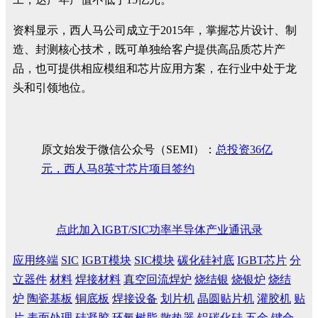
资料显示，西人马公司成立于2015年，掌握芯片设计、制
造、封测核心技术，既可单独给客户提供高品质芯片产
品，也可提供相应模组和芯片应用方案，在行业中处于龙
头和引领地位。
原文始发于微信公众号（SEMI）：
总投资36亿
元，西人马8英寸芯片项目签约
点此加入IGBT/SIC功率半导体产业通讯录
应用终端
SIC
IGBT模块
SIC模块
碳化硅衬底
IGBT芯片
分
立器件
材料
焊接材料
真空回流焊炉
烧结银
烧银炉
烧结
炉
陶瓷基板
铜底板
焊接设备
划片机
晶圆贴片机
灌胶机
贴
片
表面处理
硅凝胶
环氧树脂
散热器
铝碳化硅
五金
键合