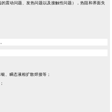
端的震动问题、发热问题以及接触性问题），热阻和界面失
录。
米银、瞬态液相扩散焊接等；
料；