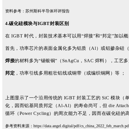
资料参考：苏州斯科半导体环评报告
4.碳化硅模块与IGBT封装区别
在 IGBT 时代，封装技术基本可以用“焊接”和“邦定”加以
首先，功率芯片的表面金属化多为铝质（Al）或铝掺杂硅（A
焊接
的材料多为“锡银铜”（SnAgCu，SAC 焊料），工艺多为
邦定
，功率引线多用粗壮铝线或铜带（或编织铜网）等 ；
上图显示了一个沿用传统的 IGBT 封装工艺的 SiC 模块（单相）
化，因而铝基同质邦定（Al-Al）的寿命尚可，但 die Att
循环（Power Cycling）的周次能力不足，因而在碳化
参考资料来源：https://data.angel.digital/pdf/cs_china_2022_feb_march.pd