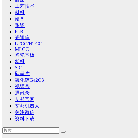
工艺技术
材料
设备
陶瓷
IGBT
光通信
LTCC/HTCC
MLCC
陶瓷基板
塑料
SiC
硅晶片
氧化镓Ga2O3
视频号
通讯录
艾邦官网
艾邦机器人
关注微信
资料下载