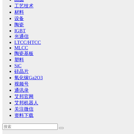
工艺技术
材料
设备
陶瓷
IGBT
光通信
LTCC/HTCC
MLCC
陶瓷基板
塑料
SiC
硅晶片
氧化镓Ga2O3
视频号
通讯录
艾邦官网
艾邦机器人
关注微信
资料下载