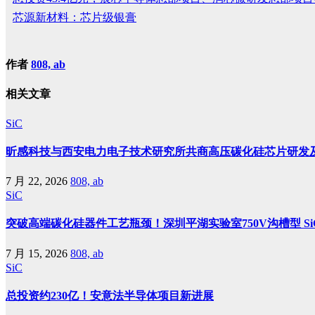
芯源新材料：芯片级银膏
作者
808, ab
相关文章
SiC
昕感科技与西安电力电子技术研究所共商高压碳化硅芯片研发
7 月 22, 2026
808, ab
SiC
突破高端碳化硅器件工艺瓶颈！深圳平湖实验室750V沟槽型 SiC
7 月 15, 2026
808, ab
SiC
总投资约230亿！安意法半导体项目新进展