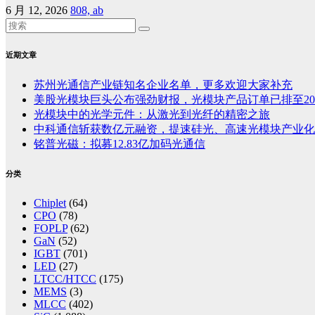
6 月 12, 2026
808, ab
近期文章
苏州光通信产业链知名企业名单，更多欢迎大家补充
美股光模块巨头公布强劲财报，光模块产品订单已排至20
光模块中的光学元件：从激光到光纤的精密之旅
中科通信斩获数亿元融资，提速硅光、高速光模块产业化
铭普光磁：拟募12.83亿加码光通信
分类
Chiplet
(64)
CPO
(78)
FOPLP
(62)
GaN
(52)
IGBT
(701)
LED
(27)
LTCC/HTCC
(175)
MEMS
(3)
MLCC
(402)