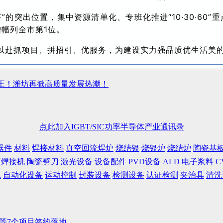
”的突出位置，集中资源清单化、专班化推进“10·30·60
增幅列全市第1位。
以赴抓项目、拼招引、优服务，为建设实力强品质优生活美
王！潍坊再掀高质量发展热潮！
点此加入IGBT/SIC功率半导体产业通讯录
器件
材料
焊接材料
真空回流焊炉
烧结银
烧银炉
烧结炉
陶瓷基
声焊接机
陶瓷劈刀
激光设备
设备配件
PVD设备
ALD
电子浆料
C
水
自动化设备
运动控制
封装设备
检测设备
认证检测
夹治具
清洗
目等7个项目签约落地