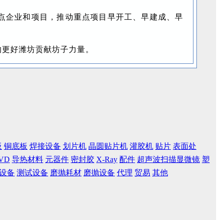
”重点企业和项目，推动重点项目早开工、早建成、早
的更好潍坊贡献坊子力量。
板
铜底板
焊接设备
划片机
晶圆贴片机
灌胶机
贴片
表面处
VD
导热材料
元器件
密封胶
X-Ray
配件
超声波扫描显微镜
塑
设备
测试设备
磨抛耗材
磨抛设备
代理
贸易
其他