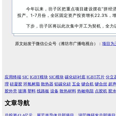
今年以来，坊子区把重点项目建设摆在“拼经济
投产。
1-7月份，全区固定资产投资增长22.3%，
下步，坊子区将以此次集中开工为契机，全力
原文始发于微信公众号（潍坊市广播电视台）：
项目为
应用终端
SIC
IGBT模块
SIC模块
碳化硅衬底
IGBT芯片
分立
理
硅凝胶
环氧树脂
散热器
铝碳化硅
五金
键合机
键合丝
超
胶外壳
玻璃
塑料
线路板
设备
散热材料
热敏电阻
点胶机
胶
文章导航
总投资43.4亿元，展芯半导体总部项目、润芯微研发总部项