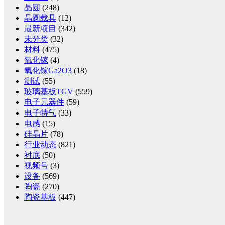
晶圆
(248)
晶圆载具
(12)
最新项目
(342)
未分类
(32)
材料
(475)
氧化镓
(4)
氧化镓Ga2O3
(18)
测试
(55)
玻璃基板TGV
(559)
电子元器件
(59)
电子特气
(33)
电感
(15)
硅晶片
(78)
行业动态
(821)
衬底
(50)
视频号
(3)
设备
(569)
陶瓷
(270)
陶瓷基板
(447)