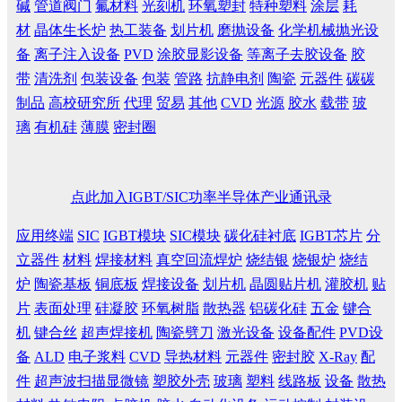
碱
管道阀门
氟材料
光刻机
环氧塑封
特种塑料
涂层
耗
材
晶体生长炉
热工装备
划片机
磨抛设备
化学机械抛光设
备
离子注入设备
PVD
涂胶显影设备
等离子去胶设备
胶
带
清洗剂
包装设备
包装
管路
抗静电剂
陶瓷
元器件
碳碳
制品
高校研究所
代理
贸易
其他
CVD
光源
胶水
载带
玻
璃
有机硅
薄膜
密封圈
点此加入IGBT/SIC功率半导体产业通讯录
应用终端
SIC
IGBT模块
SIC模块
碳化硅衬底
IGBT芯片
分
立器件
材料
焊接材料
真空回流焊炉
烧结银
烧银炉
烧结
炉
陶瓷基板
铜底板
焊接设备
划片机
晶圆贴片机
灌胶机
贴
片
表面处理
硅凝胶
环氧树脂
散热器
铝碳化硅
五金
键合
机
键合丝
超声焊接机
陶瓷劈刀
激光设备
设备配件
PVD设
备
ALD
电子浆料
CVD
导热材料
元器件
密封胶
X-Ray
配
件
超声波扫描显微镜
塑胶外壳
玻璃
塑料
线路板
设备
散热