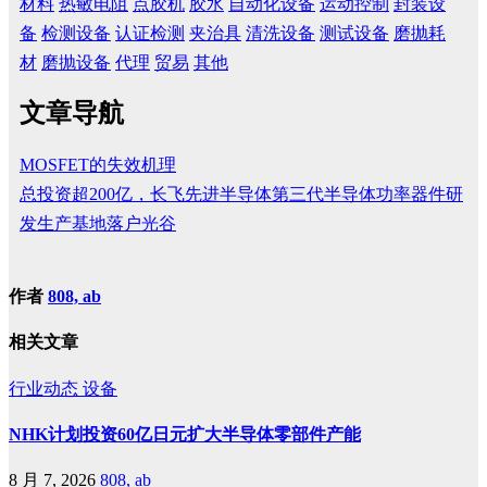
材料
热敏电阻
点胶机
胶水
自动化设备
运动控制
封装设
备
检测设备
认证检测
夹治具
清洗设备
测试设备
磨抛耗
材
磨抛设备
代理
贸易
其他
文章导航
MOSFET的失效机理
总投资超200亿，长飞先进半导体第三代半导体功率器件研
发生产基地落户光谷
作者
808, ab
相关文章
行业动态
设备
NHK计划投资60亿日元扩大半导体零部件产能
8 月 7, 2026
808, ab