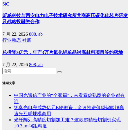
SiC
昕感科技与西安电力电子技术研究所共商高压碳化硅芯片研发
及战略投融资合作
7 月 22, 2026
808, ab
行业动态
衬底
总投资3亿元，年产3万片氮化铝单晶衬底材料项目签约落地
7 月 22, 2026
808, ab
近期文章
中国光通信产业的“全家福”，来看看你熟悉的企业都有
谁
铌奥光电完成数亿元B轮融资，全速推进薄膜铌酸锂高
速光互联规模商用
光纤阵列高精度切割加工难？这款超精密切割机实现
±0.3μm间距精度