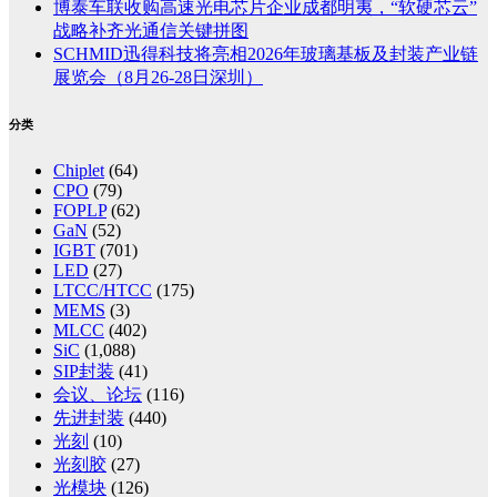
博泰车联收购高速光电芯片企业成都明夷，“软硬芯云”
战略补齐光通信关键拼图
SCHMID迅得科技将亮相2026年玻璃基板及封装产业链
展览会（8月26-28日深圳）
分类
Chiplet
(64)
CPO
(79)
FOPLP
(62)
GaN
(52)
IGBT
(701)
LED
(27)
LTCC/HTCC
(175)
MEMS
(3)
MLCC
(402)
SiC
(1,088)
SIP封装
(41)
会议、论坛
(116)
先进封装
(440)
光刻
(10)
光刻胶
(27)
光模块
(126)