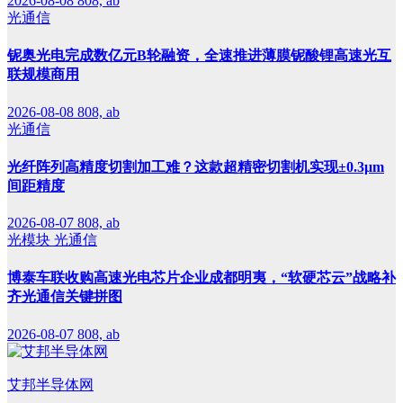
2026-08-08
808, ab
光通信
铌奥光电完成数亿元B轮融资，全速推进薄膜铌酸锂高速光互
联规模商用
2026-08-08
808, ab
光通信
光纤阵列高精度切割加工难？这款超精密切割机实现±0.3μm
间距精度
2026-08-07
808, ab
光模块
光通信
博泰车联收购高速光电芯片企业成都明夷，“软硬芯云”战略补
齐光通信关键拼图
2026-08-07
808, ab
艾邦半导体网