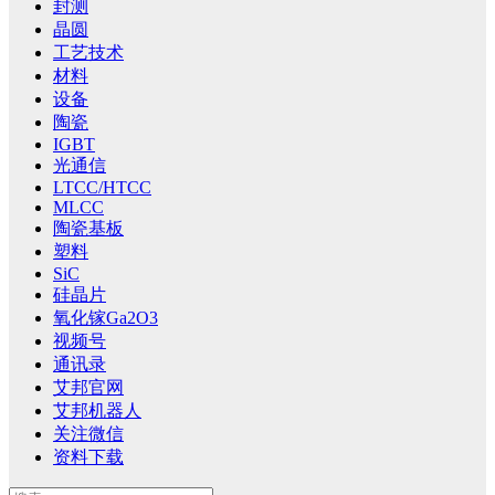
封测
晶圆
工艺技术
材料
设备
陶瓷
IGBT
光通信
LTCC/HTCC
MLCC
陶瓷基板
塑料
SiC
硅晶片
氧化镓Ga2O3
视频号
通讯录
艾邦官网
艾邦机器人
关注微信
资料下载