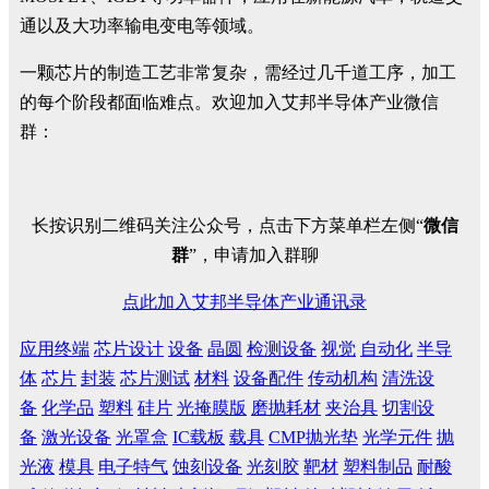
通以及大功率输电变电等领域。
一颗芯片的制造工艺非常复杂，需经过几千道工序，加工
的每个阶段都面临难点。欢迎加入艾邦半导体产业微信
群：
长按识别二维码关注公众号，点击下方菜单栏左侧“
微信
群
”，申请加入群聊
点此加入艾邦半导体产业通讯录
应用终端
芯片设计
设备
晶圆
检测设备
视觉
自动化
半导
体
芯片
封装
芯片测试
材料
设备配件
传动机构
清洗设
备
化学品
塑料
硅片
光掩膜版
磨抛耗材
夹治具
切割设
备
激光设备
光罩盒
IC载板
载具
CMP抛光垫
光学元件
抛
光液
模具
电子特气
蚀刻设备
光刻胶
靶材
塑料制品
耐酸