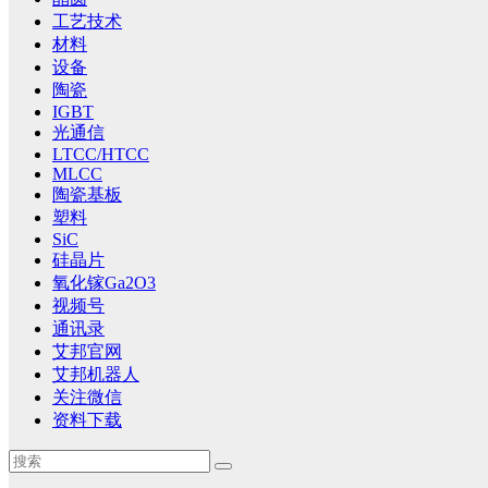
工艺技术
材料
设备
陶瓷
IGBT
光通信
LTCC/HTCC
MLCC
陶瓷基板
塑料
SiC
硅晶片
氧化镓Ga2O3
视频号
通讯录
艾邦官网
艾邦机器人
关注微信
资料下载