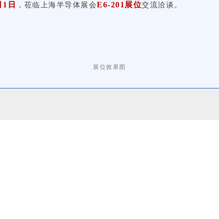
月1日
E6-201展位
，莅临上海半导体展会
交流洽谈。
展位效果图