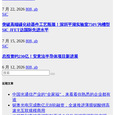
7 月 22, 2026
808, ab
SiC
突破高端碳化硅器件工艺瓶颈！深圳平湖实验室750V沟槽型
SiC JFET达国际先进水平
7 月 15, 2026
808, ab
SiC
总投资约230亿！安意法半导体项目新进展
6 月 12, 2026
808, ab
近期文章
中国光通信产业的“全家福”，来看看你熟悉的企业都有
谁
铌奥光电完成数亿元B轮融资，全速推进薄膜铌酸锂高
速光互联规模商用