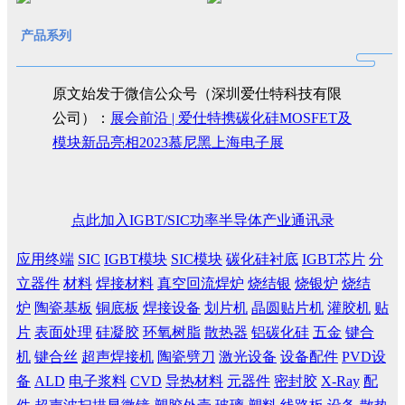
产品系列
原文始发于微信公众号（深圳爱仕特科技有限
公司）：
展会前沿 | 爱仕特携碳化硅MOSFET及
模块新品亮相2023慕尼黑上海电子展
点此加入IGBT/SIC功率半导体产业通讯录
应用终端
SIC
IGBT模块
SIC模块
碳化硅衬底
IGBT芯片
分
立器件
材料
焊接材料
真空回流焊炉
烧结银
烧银炉
烧结
炉
陶瓷基板
铜底板
焊接设备
划片机
晶圆贴片机
灌胶机
贴
片
表面处理
硅凝胶
环氧树脂
散热器
铝碳化硅
五金
键合
机
键合丝
超声焊接机
陶瓷劈刀
激光设备
设备配件
PVD设
备
ALD
电子浆料
CVD
导热材料
元器件
密封胶
X-Ray
配