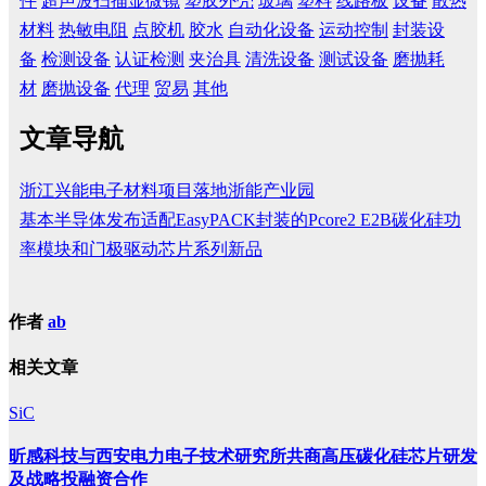
件
超声波扫描显微镜
塑胶外壳
玻璃
塑料
线路板
设备
散热
材料
热敏电阻
点胶机
胶水
自动化设备
运动控制
封装设
备
检测设备
认证检测
夹治具
清洗设备
测试设备
磨抛耗
材
磨抛设备
代理
贸易
其他
文章导航
浙江兴能电子材料项目落地浙能产业园
基本半导体发布适配EasyPACK封装的Pcore2 E2B碳化硅功
率模块和门极驱动芯片系列新品
作者
ab
相关文章
SiC
昕感科技与西安电力电子技术研究所共商高压碳化硅芯片研发
及战略投融资合作