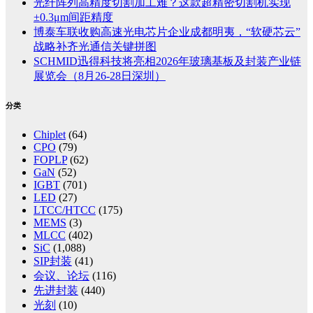
光纤阵列高精度切割加工难？这款超精密切割机实现
±0.3μm间距精度
博泰车联收购高速光电芯片企业成都明夷，“软硬芯云”
战略补齐光通信关键拼图
SCHMID迅得科技将亮相2026年玻璃基板及封装产业链
展览会（8月26-28日深圳）
分类
Chiplet
(64)
CPO
(79)
FOPLP
(62)
GaN
(52)
IGBT
(701)
LED
(27)
LTCC/HTCC
(175)
MEMS
(3)
MLCC
(402)
SiC
(1,088)
SIP封装
(41)
会议、论坛
(116)
先进封装
(440)
光刻
(10)