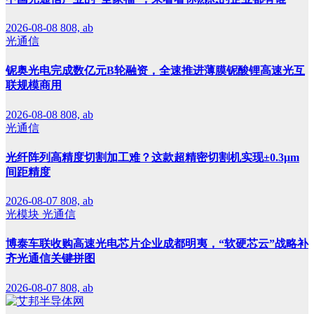
2026-08-08
808, ab
光通信
铌奥光电完成数亿元B轮融资，全速推进薄膜铌酸锂高速光互
联规模商用
2026-08-08
808, ab
光通信
光纤阵列高精度切割加工难？这款超精密切割机实现±0.3μm
间距精度
2026-08-07
808, ab
光模块
光通信
博泰车联收购高速光电芯片企业成都明夷，“软硬芯云”战略补
齐光通信关键拼图
2026-08-07
808, ab