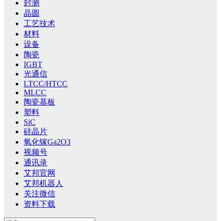
封测
晶圆
工艺技术
材料
设备
陶瓷
IGBT
光通信
LTCC/HTCC
MLCC
陶瓷基板
塑料
SiC
硅晶片
氧化镓Ga2O3
视频号
通讯录
艾邦官网
艾邦机器人
关注微信
资料下载