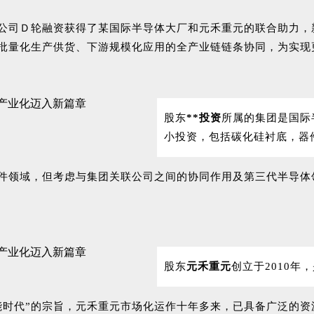
公司Ｄ轮融资获得了某国际半导体大厂和元禾重元的联合助力，
批量化生产供货、下游规模化应用的全产业链链条协同，为实现
股东
**投资
所属的集团是国际
小投资，包括碳化硅衬底，器
件领域，但考虑与集团关联公司之间的协同作用及第三代半导体
股东
元禾重元
创立于2010年
能时代”的宗旨，元禾重元市场化运作十年多来，已具备广泛的