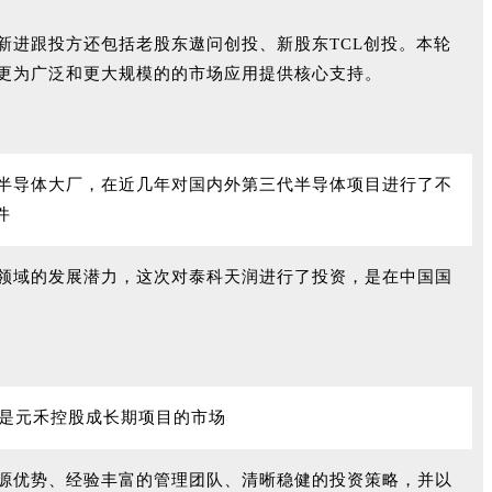
新进跟投方还包括老股东遨问创投、新股东TCL创投。本轮
更为广泛和更大规模的的市场应用提供核心支持。
半导体大厂，在近几年对国内外第三代半导体项目进行了不
件
领域的发展潜力，这次对泰科天润进行了投资，是在中国国
，是元禾控股成长期项目的市场
资源优势、经验丰富的管理团队、清晰稳健的投资策略，并以