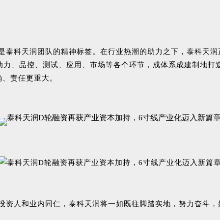
力”是泰科天润团队的精神标签。在行业热潮的助力之下，泰科天
、动力、品控、测试、应用、市场等各个环节，成体系成建制地打
确、责任更重大。
投资人和业内同仁，泰科天润将一如既往脚踏实地，努力奋斗，