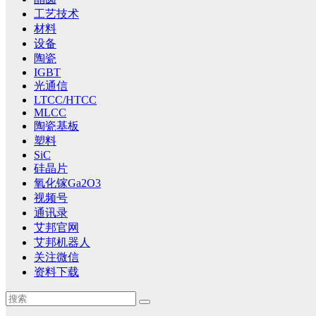
工艺技术
材料
设备
陶瓷
IGBT
光通信
LTCC/HTCC
MLCC
陶瓷基板
塑料
SiC
硅晶片
氧化镓Ga2O3
视频号
通讯录
艾邦官网
艾邦机器人
关注微信
资料下载