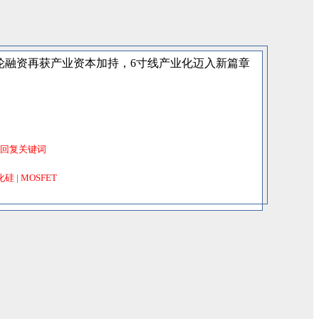
可回复关键词
硅 | MOSFET