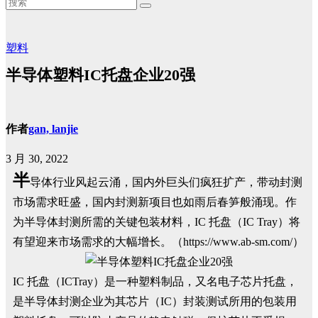
塑料
半导体塑料IC托盘企业20强
作者
gan, lanjie
3 月 30, 2022
半
导体行业风起云涌，国内外巨头们疯狂扩产，带动封测
市场需求旺盛，国内封测新项目也如雨后春笋般涌现。作
为半导体封测所需的关键包装材料，IC 托盘（IC Tray）将
有望迎来市场需求的大幅增长。（https://www.ab-sm.com/）
IC 托盘（ICTray）是一种塑料制品，又名电子芯片托盘，
是半导体封测企业为其芯片（IC）封装测试所用的包装用