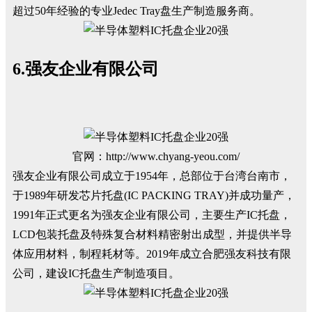
超过50年经验的专业Jedec Tray盘生产制造服务商。
6.强友企业有限公司
官网：http://www.chyang-yeou.com/
强友企业有限公司成立于1954年，总部位于台湾台南市，
于1989年研发芯片托盘(IC PACKING TRAY)并成功量产，
1991年正式更名为强友企业有限公司，主要生产IC托盘，
LCD包装托盘及特殊复合材料精密射出成型，并提供半导
体应用材料，制程耗材等。2019年成立合肥强友科技有限
公司，建设IC托盘生产制造项目。