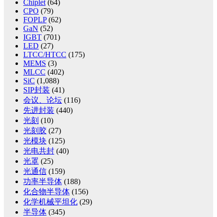
Chiplet
(64)
CPO
(79)
FOPLP
(62)
GaN
(52)
IGBT
(701)
LED
(27)
LTCC/HTCC
(175)
MEMS
(3)
MLCC
(402)
SiC
(1,088)
SIP封装
(41)
会议、论坛
(116)
先进封装
(440)
光刻
(10)
光刻胶
(27)
光模块
(125)
光电共封
(40)
光罩
(25)
光通信
(159)
功率半导体
(188)
化合物半导体
(156)
化学机械平坦化
(29)
半导体
(345)