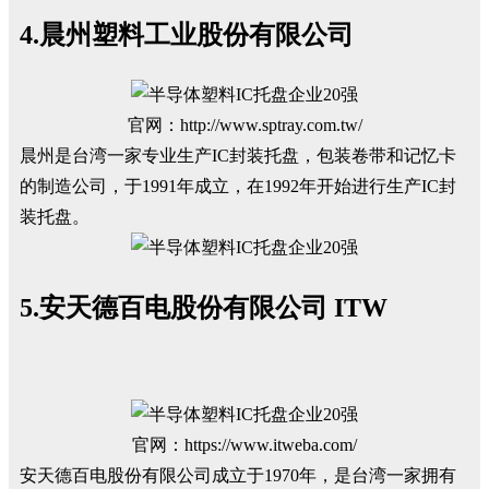
4.晨州塑料工业股份有限公司
官网：http://www.sptray.com.tw/
晨州是台湾一家专业生产IC封装托盘，包装卷带和记忆卡
的制造公司，于1991年成立，在1992年开始进行生产IC封
装托盘。
5.安天德百电股份有限公司 ITW
官网：https://www.itweba.com/
安天德百电股份有限公司成立于1970年，是台湾一家拥有