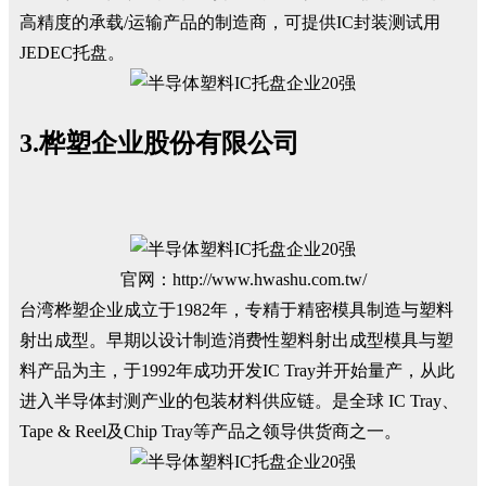
高精度的承载/运输产品的制造商，可提供IC封装测试用
JEDEC托盘。
3.桦塑企业股份有限公司
官网：http://www.hwashu.com.tw/
台湾桦塑企业成立于1982年，专精于精密模具制造与塑料
射出成型。早期以设计制造消费性塑料射出成型模具与塑
料产品为主，于1992年成功开发IC Tray并开始量产，从此
进入半导体封测产业的包装材料供应链。是全球 IC Tray、
Tape & Reel及Chip Tray等产品之领导供货商之一。