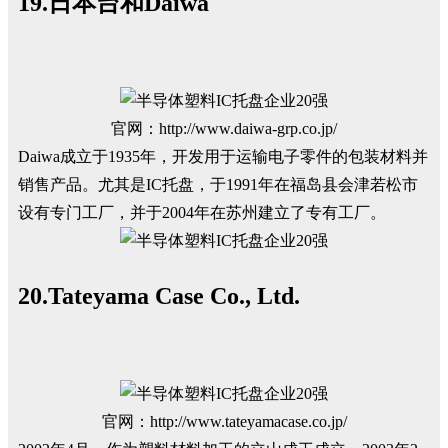
19.日本台和Daiwa
官网：http://www.daiwa-grp.co.jp/
Daiwa成立于1935年，开发用于运输电子零件的包装材料并
销售产品。尤其是IC托盘，于1991年在福岛县会津若松市
设有专门工厂，并于2004年在苏州建立了专有工厂。
20.Tateyama Case Co., Ltd.
官网：http://www.tateyamacase.co.jp/