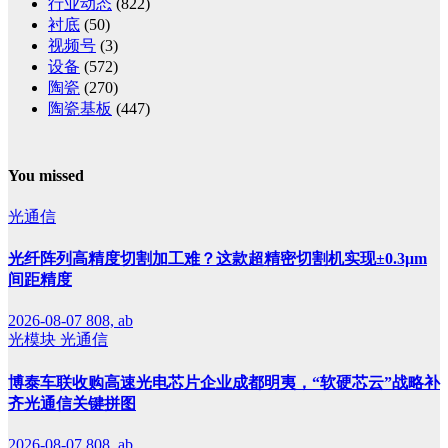
行业动态
(822)
衬底
(50)
视频号
(3)
设备
(572)
陶瓷
(270)
陶瓷基板
(447)
You missed
光通信
光纤阵列高精度切割加工难？这款超精密切割机实现±0.3μm
间距精度
2026-08-07
808, ab
光模块
光通信
博泰车联收购高速光电芯片企业成都明夷，“软硬芯云”战略补
齐光通信关键拼图
2026-08-07
808, ab