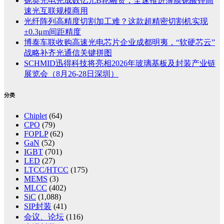
铌奥光电完成数亿元B轮融资，全速推进薄膜铌酸锂高
速光互联规模商用
光纤阵列高精度切割加工难？这款超精密切割机实现
±0.3μm间距精度
博泰车联收购高速光电芯片企业成都明夷，“软硬芯云”
战略补齐光通信关键拼图
SCHMID迅得科技将亮相2026年玻璃基板及封装产业链
展览会（8月26-28日深圳）
分类
Chiplet
(64)
CPO
(79)
FOPLP
(62)
GaN
(52)
IGBT
(701)
LED
(27)
LTCC/HTCC
(175)
MEMS
(3)
MLCC
(402)
SiC
(1,088)
SIP封装
(41)
会议、论坛
(116)