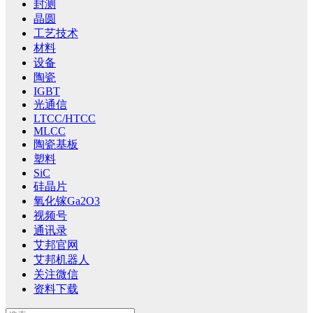
封测
晶圆
工艺技术
材料
设备
陶瓷
IGBT
光通信
LTCC/HTCC
MLCC
陶瓷基板
塑料
SiC
硅晶片
氧化镓Ga2O3
视频号
通讯录
艾邦官网
艾邦机器人
关注微信
资料下载