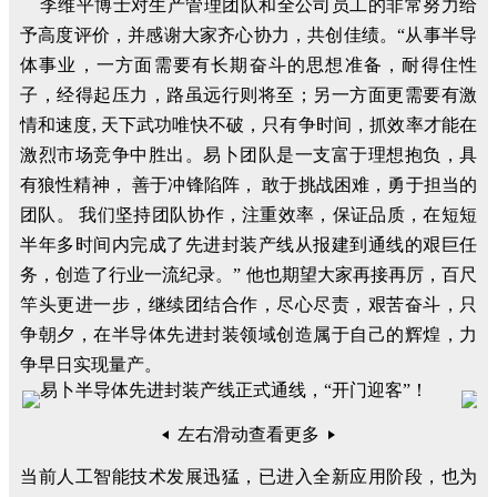
李维平博士对生产管理团队和全公司员工的非常努力给
予高度评价，并感谢大家齐心协力，共创佳绩。“从事半导
体事业，一方面需要有长期奋斗的思想准备，耐得住性
子，经得起压力，路虽远行则将至；另一方面更需要有激
情和速度, 天下武功唯快不破，只有争时间，抓效率才能在
激烈市场竞争中胜出。易卜团队是一支富于理想抱负，具
有狼性精神， 善于冲锋陷阵， 敢于挑战困难，勇于担当的
团队。 我们坚持团队协作，注重效率，保证品质，在短短
半年多时间内完成了先进封装产线从报建到通线的艰巨任
务，创造了行业一流纪录。” 他也期望大家再接再厉，百尺
竿头更进一步，继续团结合作，尽心尽责，艰苦奋斗，只
争朝夕，在半导体先进封装领域创造属于自己的辉煌，力
争早日实现量产。
左右滑动查看更多
当前人工智能技术发展迅猛，已进入全新应用阶段，也为