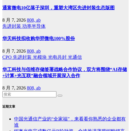
通富微电10亿落子深圳，重塑大湾区先进封装生态版图
8 月 7, 2026
808, ab
先进封装
功率半导体
华天科技拟收购华羿微电100%股份
8 月 7, 2026
808, ab
CPO
先进封装
光模块
光电共封
光通信
华工科技与佰维存储签署战略合作协议，双方将围绕“AI存储
+计算+光互联”融合领域开展深入合作
8 月 7, 2026
808, ab
近期文章
中国光通信产业的“全家福”，来看看你熟悉的企业都有
谁