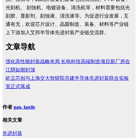
光刻机、 刻蚀机、电镀设备、清洗机等，材料需要包括光
刻胶、显影剂、刻蚀液、清洗液等。为促进行业发展，互
通有无，欢迎芯片设计、晶圆制造、装备、材料等产业链
上下游加入艾邦半导体先进封装产业链交流群。
文章导航
强化高性能封装战略布局 长电科技高端制造项目新厂房在
江阴如期封顶
屹立芯创与上海交大智研院共建半导体先进封装联合实验
室正式落成
作者
gan, lanjie
相关文章
先进封装