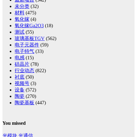
未分类
(32)
材料
(475)
氧化镓
(4)
氧化镓Ga2O3
(18)
测试
(55)
玻璃基板TGV
(562)
电子元器件
(59)
电子特气
(33)
电感
(15)
硅晶片
(78)
行业动态
(822)
衬底
(50)
视频号
(3)
设备
(572)
陶瓷
(270)
陶瓷基板
(447)
You missed
光模块
光通信