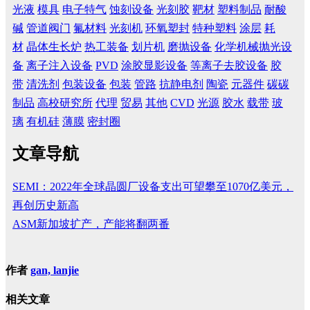
光液
模具
电子特气
蚀刻设备
光刻胶
靶材
塑料制品
耐酸
碱
管道阀门
氟材料
光刻机
环氧塑封
特种塑料
涂层
耗
材
晶体生长炉
热工装备
划片机
磨抛设备
化学机械抛光设
备
离子注入设备
PVD
涂胶显影设备
等离子去胶设备
胶
带
清洗剂
包装设备
包装
管路
抗静电剂
陶瓷
元器件
碳碳
制品
高校研究所
代理
贸易
其他
CVD
光源
胶水
载带
玻
璃
有机硅
薄膜
密封圈
文章导航
SEMI：2022年全球晶圆厂设备支出可望攀至1070亿美元，
再创历史新高
ASM新加坡扩产，产能将翻两番
作者
gan, lanjie
相关文章