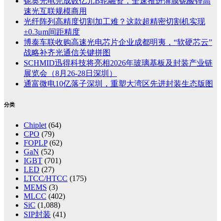
铌奥光电完成数亿元B轮融资，全速推进薄膜铌酸锂高
速光互联规模商用
光纤阵列高精度切割加工难？这款超精密切割机实现
±0.3μm间距精度
博泰车联收购高速光电芯片企业成都明夷，“软硬芯云”
战略补齐光通信关键拼图
SCHMID迅得科技将亮相2026年玻璃基板及封装产业链
展览会（8月26-28日深圳）
通富微电10亿落子深圳，重塑大湾区先进封装生态版图
分类
Chiplet
(64)
CPO
(79)
FOPLP
(62)
GaN
(52)
IGBT
(701)
LED
(27)
LTCC/HTCC
(175)
MEMS
(3)
MLCC
(402)
SiC
(1,088)
SIP封装
(41)