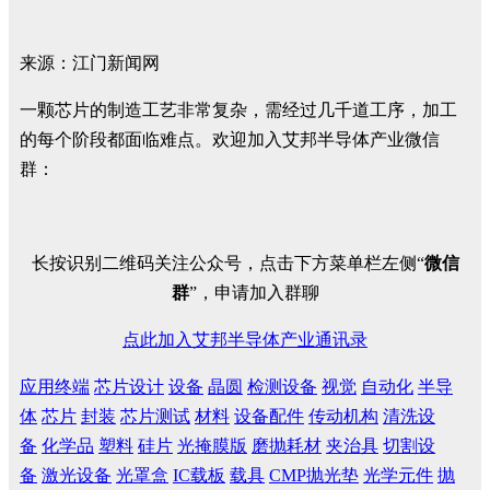
来源：江门新闻网
一颗芯片的制造工艺非常复杂，需经过几千道工序，加工
的每个阶段都面临难点。欢迎加入艾邦半导体产业微信
群：
长按识别二维码关注公众号，点击下方菜单栏左侧“
微信
群
”，申请加入群聊
点此加入艾邦半导体产业通讯录
应用终端
芯片设计
设备
晶圆
检测设备
视觉
自动化
半导
体
芯片
封装
芯片测试
材料
设备配件
传动机构
清洗设
备
化学品
塑料
硅片
光掩膜版
磨抛耗材
夹治具
切割设
备
激光设备
光罩盒
IC载板
载具
CMP抛光垫
光学元件
抛