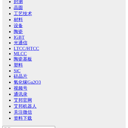
封测
晶圆
工艺技术
材料
设备
陶瓷
IGBT
光通信
LTCC/HTCC
MLCC
陶瓷基板
塑料
SiC
硅晶片
氧化镓Ga2O3
视频号
通讯录
艾邦官网
艾邦机器人
关注微信
资料下载