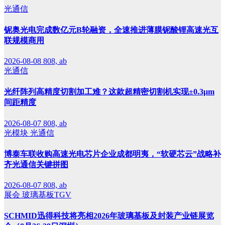
光通信
铌奥光电完成数亿元B轮融资，全速推进薄膜铌酸锂高速光互
联规模商用
2026-08-08
808, ab
光通信
光纤阵列高精度切割加工难？这款超精密切割机实现±0.3μm
间距精度
2026-08-07
808, ab
光模块
光通信
博泰车联收购高速光电芯片企业成都明夷，“软硬芯云”战略补
齐光通信关键拼图
2026-08-07
808, ab
展会
玻璃基板TGV
SCHMID迅得科技将亮相2026年玻璃基板及封装产业链展览