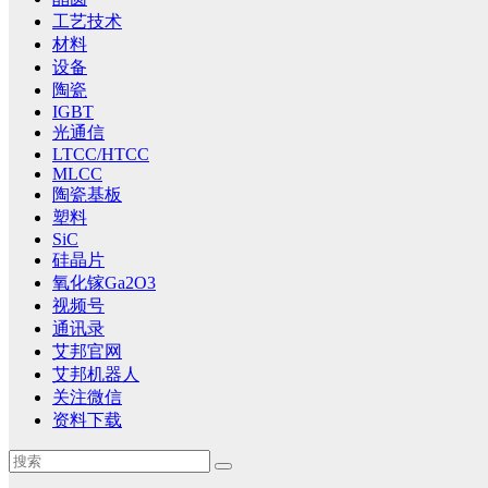
工艺技术
材料
设备
陶瓷
IGBT
光通信
LTCC/HTCC
MLCC
陶瓷基板
塑料
SiC
硅晶片
氧化镓Ga2O3
视频号
通讯录
艾邦官网
艾邦机器人
关注微信
资料下载