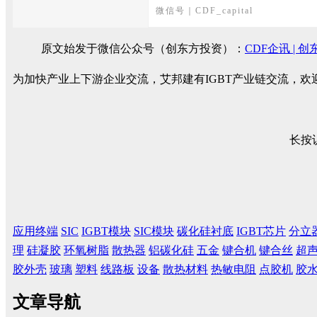
微信号｜CDF_capital
原文始发于微信公众号（创东方投资）：
CDF企讯 |
为加快产业上下游企业交流，艾邦建有IGBT产业链交流，
长按
应用终端
SIC
IGBT模块
SIC模块
碳化硅衬底
IGBT芯片
分立
理
硅凝胶
环氧树脂
散热器
铝碳化硅
五金
键合机
键合丝
超
胶外壳
玻璃
塑料
线路板
设备
散热材料
热敏电阻
点胶机
胶
文章导航