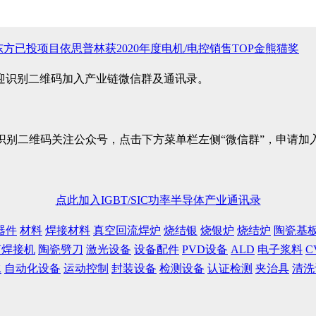
 创东方已投项目依思普林获2020年度电机/电控销售TOP金熊猫奖
欢迎识别二维码加入产业链微信群及通讯录。
识别二维码关注公众号，点击下方菜单栏左侧“微信群”，申请加
点此加入IGBT/SIC功率半导体产业通讯录
器件
材料
焊接材料
真空回流焊炉
烧结银
烧银炉
烧结炉
陶瓷基
声焊接机
陶瓷劈刀
激光设备
设备配件
PVD设备
ALD
电子浆料
C
水
自动化设备
运动控制
封装设备
检测设备
认证检测
夹治具
清洗