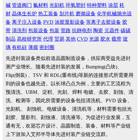
碱
管道阀门
氟材料
光刻机
环氧塑封
特种塑料
涂层
耗
材
晶体生长炉
热工装备
划片机
磨抛设备
化学机械抛光设
备
离子注入设备
PVD
涂胶显影设备
等离子去胶设备
胶
带
清洗剂
包装设备
包装
管路
抗静电剂
陶瓷
元器件
碳碳
制品
高校研究所
代理
贸易
其他
CVD
光源
胶水
载带
玻
璃
有机硅
薄膜
密封圈
先进封装设备类似前道晶圆制造设备，供应商受益先进封
测产业增长。随着先进封装的发展，Bumping(凸块)、
Flip(倒装) 、TSV 和 RDL(重布线)等新的连接形式所需要用
到的设备也越先进。以长球凸点为例，主要的工艺流程为
预清洗、UBM、淀积、光刻、焊料 电镀、去胶、刻蚀、清
洗、检测等，因此所需要的设备包括清洗机、PVD 设备、
光刻机、 刻蚀机、电镀设备、清洗机等，材料需要包括光
刻胶、显影剂、刻蚀液、清洗液等。为促进行业发展，互
通有无，欢迎芯片设计、晶圆制造、装备、材料等产业链
上下游加入艾邦半导体先进封装产业链交流群。