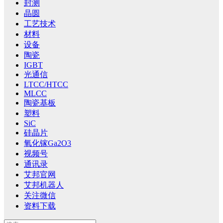
封测
晶圆
工艺技术
材料
设备
陶瓷
IGBT
光通信
LTCC/HTCC
MLCC
陶瓷基板
塑料
SiC
硅晶片
氧化镓Ga2O3
视频号
通讯录
艾邦官网
艾邦机器人
关注微信
资料下载