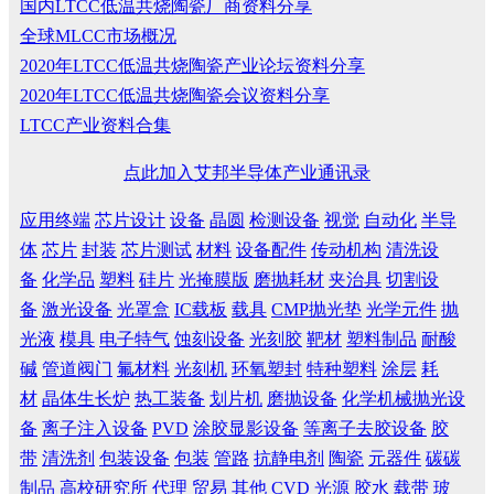
国内LTCC低温共烧陶瓷厂商资料分享
全球MLCC市场概况
2020年LTCC低温共烧陶瓷产业论坛资料分享
2020年LTCC低温共烧陶瓷会议资料分享
LTCC产业资料合集
点此加入艾邦半导体产业通讯录
应用终端
芯片设计
设备
晶圆
检测设备
视觉
自动化
半导
体
芯片
封装
芯片测试
材料
设备配件
传动机构
清洗设
备
化学品
塑料
硅片
光掩膜版
磨抛耗材
夹治具
切割设
备
激光设备
光罩盒
IC载板
载具
CMP抛光垫
光学元件
抛
光液
模具
电子特气
蚀刻设备
光刻胶
靶材
塑料制品
耐酸
碱
管道阀门
氟材料
光刻机
环氧塑封
特种塑料
涂层
耗
材
晶体生长炉
热工装备
划片机
磨抛设备
化学机械抛光设
备
离子注入设备
PVD
涂胶显影设备
等离子去胶设备
胶
带
清洗剂
包装设备
包装
管路
抗静电剂
陶瓷
元器件
碳碳
制品
高校研究所
代理
贸易
其他
CVD
光源
胶水
载带
玻