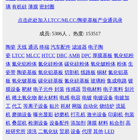
璃
有机硅
薄膜
密封圈
点击此处加入LTCC/MLCC/陶瓷基板产业通讯录
成员: 5306人， 热度: 153517
陶瓷
天线
通讯
终端
汽车配件
滤波器
电子陶
瓷
LTCC
MLCC
HTCC
DBC
AMB
DPC
厚膜基板
氧化铝粉
体
氮化铝粉体
氮化硅粉体
碳化硅粉体
氧化铍粉体
粉体
生
瓷带
陶瓷基板
氧化铝基板
切割机
线路板
铜材
氮化铝基
板
氧化铍基板
碳化硅基板
氮化硅基板
玻璃粉
集成电路
镀
膜设备
靶材
电子元件
封装
传感器
导电材料
电子浆料
划片
机
稀土氧化物
耐火材料
电感
电容
电镀
电镀设备
电镀加
工
代工
等离子设备
贴片
耗材
网版
自动化
烧结炉
流延
机
磨抛设备
曝光显影
砂磨机
打孔机
激光设备
印刷机
包装
机
叠层机
检测设备
设备配件
添加剂
薄膜
材料
粘合剂
高
校研究所
清洗
二氧化钛
贸易
设备
代理
其他
LED