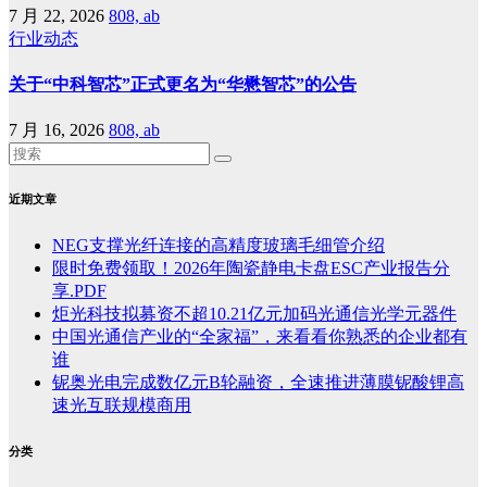
7 月 22, 2026
808, ab
行业动态
关于“中科智芯”正式更名为“华懋智芯”的公告
7 月 16, 2026
808, ab
近期文章
NEG支撑光纤连接的高精度玻璃毛细管介绍
限时免费领取！2026年陶瓷静电卡盘ESC产业报告分
享.PDF
炬光科技拟募资不超10.21亿元加码光通信光学元器件
中国光通信产业的“全家福”，来看看你熟悉的企业都有
谁
铌奥光电完成数亿元B轮融资，全速推进薄膜铌酸锂高
速光互联规模商用
分类