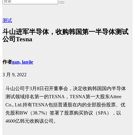
测试
斗山进军半导体，收购韩国第一半导体测试
公司Tesna
作者
gan, lanjie
3 月 9, 2022
斗山公司于3月8日召开董事会，决定收购韩国国内半导体
测试领域排名第一的TESNA，TESNA第一大股东Aitree
Co., Ltd.持有TESNA包括普通股在内的全部股份股票、优
先股和BW（38.7%）签署了股票购买协议（SPA），以
4600亿韩元收购该公司。