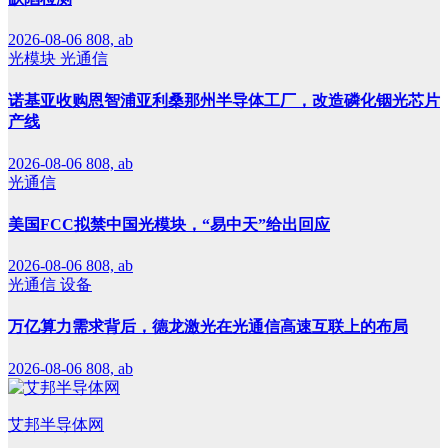
2026-08-06
808, ab
光模块
光通信
诺基亚收购恩智浦亚利桑那州半导体工厂，改造磷化铟光芯片
产线
2026-08-06
808, ab
光通信
美国FCC拟禁中国光模块，“易中天”给出回应
2026-08-06
808, ab
光通信
设备
万亿算力需求背后，德龙激光在光通信高速互联上的布局
2026-08-06
808, ab
艾邦半导体网