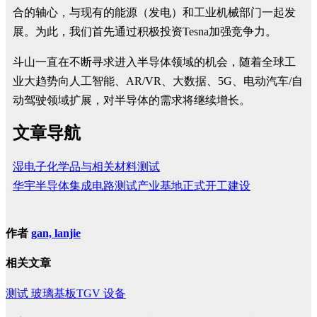
合的轴心，与现有的能源（发电）和工业机械部门一起发
展。为此，我们首先通过积极投资Tesna加强竞争力。
斗山一直在不断寻求进入半导体领域的机会，随着全球工
业大趋势向人工智能、AR/VR、大数据、5G、电动汽车/自
动驾驶领域扩展，对半导体的需求将继续增长。
文章导航
湿电子化学品与相关材料测试
华宇半导体集成电路测试产业基地正式开工建设
作者
gan, lanjie
相关文章
测试
玻璃基板TGV
设备