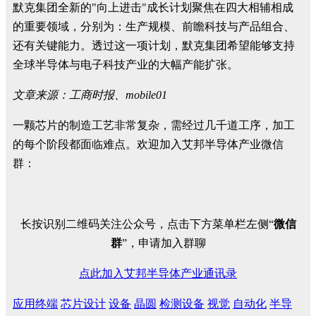
默克集团全新的"向上进击"成长计划聚焦在四大相辅相成
的重要领域，分别为：生产规模、前瞻科技与产品组合、
还有关键能力。透过这一项计划，默克集团希望能够支持
全球半导体与电子科技产业的大幅产能扩张。
文章来源：工商时报、mobile01
一颗芯片的制造工艺非常复杂，需经过几千道工序，加工
的每个阶段都面临难点。欢迎加入艾邦半导体产业微信
群：
长按识别二维码关注公众号，点击下方菜单栏左侧“
微信
群
”，申请加入群聊
点此加入艾邦半导体产业通讯录
应用终端
芯片设计
设备
晶圆
检测设备
视觉
自动化
半导