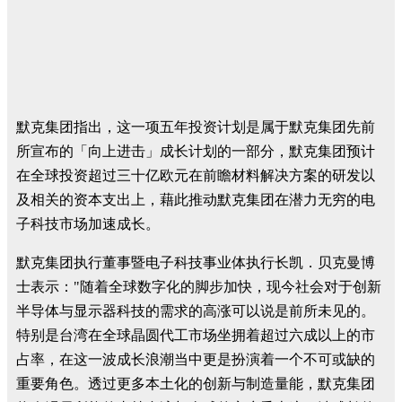
默克集团指出，这一项五年投资计划是属于默克集团先前
所宣布的「向上进击」成长计划的一部分，默克集团预计
在全球投资超过三十亿欧元在前瞻材料解决方案的研发以
及相关的资本支出上，藉此推动默克集团在潜力无穷的电
子科技市场加速成长。
默克集团执行董事暨电子科技事业体执行长凯．贝克曼博
士表示："随着全球数字化的脚步加快，现今社会对于创新
半导体与显示器科技的需求的高涨可以说是前所未见的。
特别是台湾在全球晶圆代工市场坐拥着超过六成以上的市
占率，在这一波成长浪潮当中更是扮演着一个不可或缺的
重要角色。透过更多本土化的创新与制造量能，默克集团