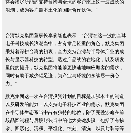
将会竭尽所能的支持台湾与全球的客户乘上这一波成长的
浪潮，成为客户最本土化的国际合作伙伴。"
台湾默克集团董事长李俊隆也表示："台湾在这一波的全球
电子科技成长浪潮当中，占有举足轻重的角色，默克集团
秉持着深耕台湾的初衷，全力支持台湾与半导体产业的成
长与显示器科技的转型。透过产品线的在地化，以及研发
量能的提升，默克集团将能够更快速地响应顾客的需求，
同时有助于减少碳足迹，为产业与环境的永续尽一份心
力。"
默克集团这一次在台湾投资计划的目标是加强本土的制造
以及研发的能力，以支持电子科技产业的需求。默克集团
在半导体生态系当中占有独特的地位，除了完整涉略在前
段晶圆制程与后段封装当中的七大关键步骤，包括了有掺
杂、图形化、沉积、平坦化、蚀刻、清洗、以及封装等等