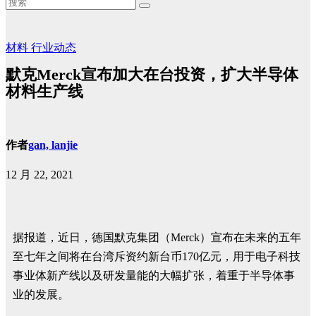
材料
行业动态
默克Merck宣布加大在台投资，扩大半导体
材料生产线
作者
gan, lanjie
12 月 22, 2021
据报道，近日，德国默克集团（Merck）宣布在未来的五年
至七年之间将在台湾斥资约新台币170亿元，用于电子科技
事业体新产线以及研发量能的大幅扩张，着重于半导体事
业的发展。