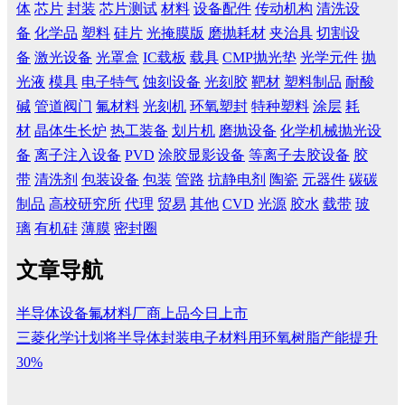
体
芯片
封装
芯片测试
材料
设备配件
传动机构
清洗设
备
化学品
塑料
硅片
光掩膜版
磨抛耗材
夹治具
切割设
备
激光设备
光罩盒
IC载板
载具
CMP抛光垫
光学元件
抛
光液
模具
电子特气
蚀刻设备
光刻胶
靶材
塑料制品
耐酸
碱
管道阀门
氟材料
光刻机
环氧塑封
特种塑料
涂层
耗
材
晶体生长炉
热工装备
划片机
磨抛设备
化学机械抛光设
备
离子注入设备
PVD
涂胶显影设备
等离子去胶设备
胶
带
清洗剂
包装设备
包装
管路
抗静电剂
陶瓷
元器件
碳碳
制品
高校研究所
代理
贸易
其他
CVD
光源
胶水
载带
玻
璃
有机硅
薄膜
密封圈
文章导航
半导体设备氟材料厂商上品今日上市
三菱化学计划将半导体封装电子材料用环氧树脂产能提升
30%