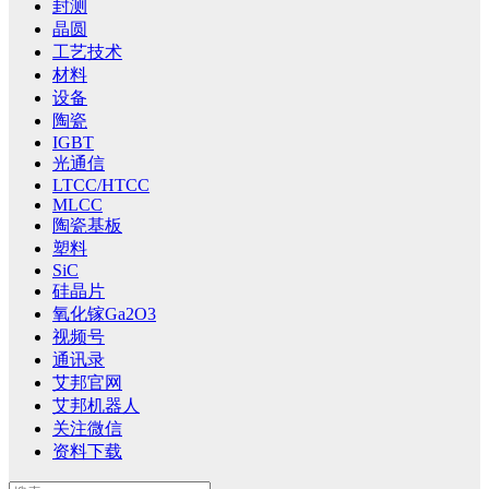
封测
晶圆
工艺技术
材料
设备
陶瓷
IGBT
光通信
LTCC/HTCC
MLCC
陶瓷基板
塑料
SiC
硅晶片
氧化镓Ga2O3
视频号
通讯录
艾邦官网
艾邦机器人
关注微信
资料下载