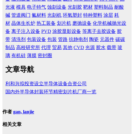
光液
模具
电子特气
蚀刻设备
光刻胶
靶材
塑料制品
耐酸
碱
管道阀门
氟材料
光刻机
环氧塑封
特种塑料
涂层
耗
材
晶体生长炉
热工装备
划片机
磨抛设备
化学机械抛光设
备
离子注入设备
PVD
涂胶显影设备
等离子去胶设备
胶
带
清洗剂
包装设备
包装
管路
抗静电剂
陶瓷
元器件
碳碳
制品
高校研究所
代理
贸易
其他
CVD
光源
胶水
载带
玻
璃
有机硅
薄膜
密封圈
文章导航
利和兴拟投资设立半导体设备合资公司
国内外半导体封装环节精密划片机厂商一览
作者
gan, lanjie
相关文章