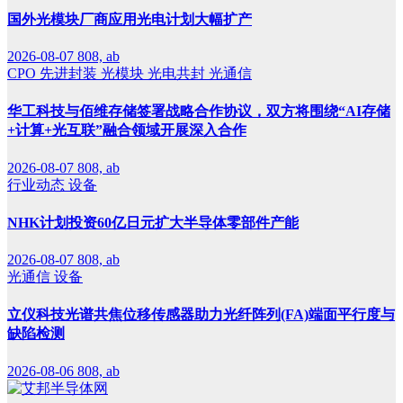
国外光模块厂商应用光电计划大幅扩产
2026-08-07
808, ab
CPO
先进封装
光模块
光电共封
光通信
华工科技与佰维存储签署战略合作协议，双方将围绕“AI存储
+计算+光互联”融合领域开展深入合作
2026-08-07
808, ab
行业动态
设备
NHK计划投资60亿日元扩大半导体零部件产能
2026-08-07
808, ab
光通信
设备
立仪科技光谱共焦位移传感器助力光纤阵列(FA)端面平行度与
缺陷检测
2026-08-06
808, ab