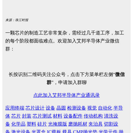
来源：珠江时报
一颗芯片的制造工艺非常复杂，需经过几千道工序，加工
的每个阶段都面临难点。欢迎加入艾邦半导体产业微信
群：
长按识别二维码关注公众号，点击下方菜单栏左侧“
微信
群
”，申请加入群聊
点此加入艾邦半导体产业通讯录
应用终端
芯片设计
设备
晶圆
检测设备
视觉
自动化
半导
体
芯片
封装
芯片测试
材料
设备配件
传动机构
清洗设
备
化学品
塑料
硅片
光掩膜版
磨抛耗材
夹治具
切割设
备
激光设备
光罩盒
IC载板
载具
CMP抛光垫
光学元件
抛