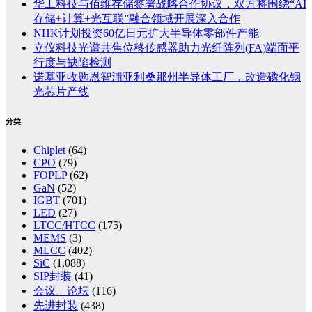
华工科技与佰维存储签署战略合作协议，双方将围绕“AI
存储+计算+光互联”融合领域开展深入合作
NHK计划投资60亿日元扩大半导体零部件产能
立仪科技光谱共焦位移传感器助力光纤阵列(FA)端面平
行度与缺陷检测
诺基亚收购恩智浦亚利桑那州半导体工厂，改造磷化铟
光芯片产线
分类
Chiplet
(64)
CPO
(79)
FOPLP
(62)
GaN
(52)
IGBT
(701)
LED
(27)
LTCC/HTCC
(175)
MEMS
(3)
MLCC
(402)
SiC
(1,088)
SIP封装
(41)
会议、论坛
(116)
先进封装
(438)