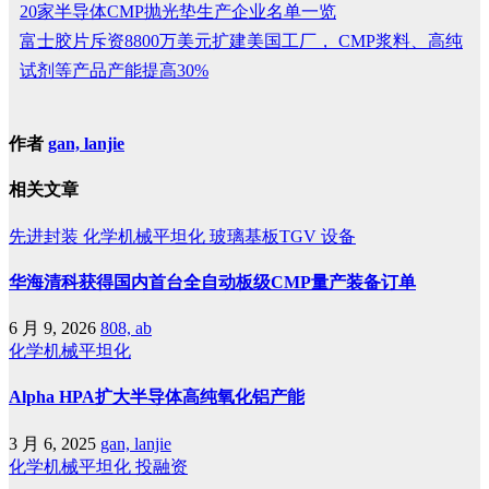
20家半导体CMP抛光垫生产企业名单一览
富士胶片斥资8800万美元扩建美国工厂， CMP浆料、高纯
试剂等产品产能提高30%
作者
gan, lanjie
相关文章
先进封装
化学机械平坦化
玻璃基板TGV
设备
华海清科获得国内首台全自动板级CMP量产装备订单
6 月 9, 2026
808, ab
化学机械平坦化
Alpha HPA扩大半导体高纯氧化铝产能
3 月 6, 2025
gan, lanjie
化学机械平坦化
投融资