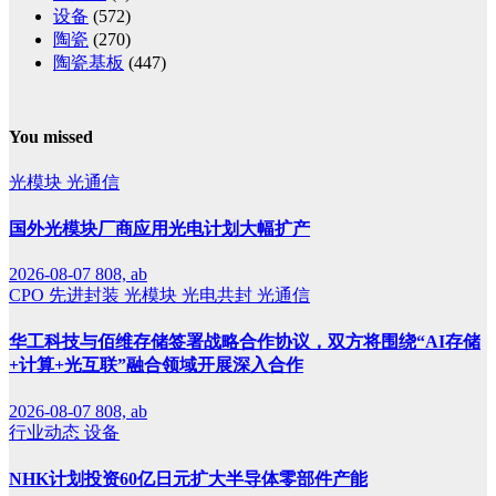
设备
(572)
陶瓷
(270)
陶瓷基板
(447)
You missed
光模块
光通信
国外光模块厂商应用光电计划大幅扩产
2026-08-07
808, ab
CPO
先进封装
光模块
光电共封
光通信
华工科技与佰维存储签署战略合作协议，双方将围绕“AI存储
+计算+光互联”融合领域开展深入合作
2026-08-07
808, ab
行业动态
设备
NHK计划投资60亿日元扩大半导体零部件产能