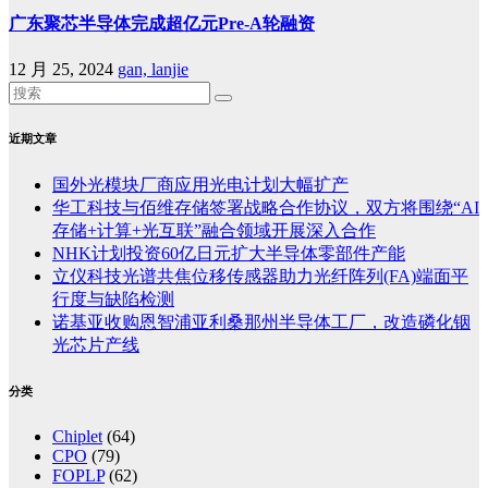
广东聚芯半导体完成超亿元Pre-A轮融资
12 月 25, 2024
gan, lanjie
近期文章
国外光模块厂商应用光电计划大幅扩产
华工科技与佰维存储签署战略合作协议，双方将围绕“AI
存储+计算+光互联”融合领域开展深入合作
NHK计划投资60亿日元扩大半导体零部件产能
立仪科技光谱共焦位移传感器助力光纤阵列(FA)端面平
行度与缺陷检测
诺基亚收购恩智浦亚利桑那州半导体工厂，改造磷化铟
光芯片产线
分类
Chiplet
(64)
CPO
(79)
FOPLP
(62)