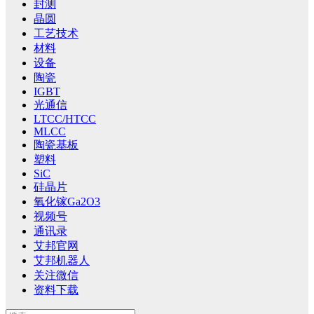
封测
晶圆
工艺技术
材料
设备
陶瓷
IGBT
光通信
LTCC/HTCC
MLCC
陶瓷基板
塑料
SiC
硅晶片
氧化镓Ga2O3
视频号
通讯录
艾邦官网
艾邦机器人
关注微信
资料下载