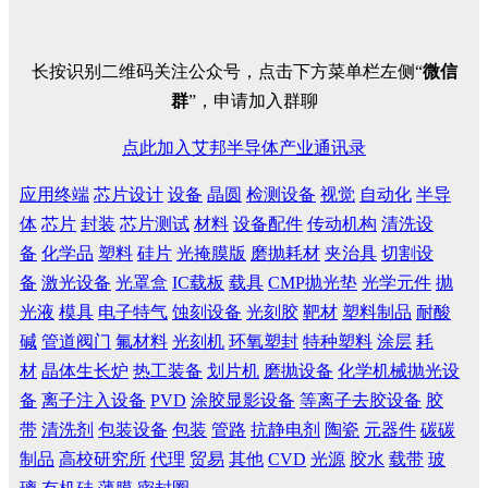
长按识别二维码关注公众号，点击下方菜单栏左侧“
微信
群
”，申请加入群聊
点此加入艾邦半导体产业通讯录
应用终端
芯片设计
设备
晶圆
检测设备
视觉
自动化
半导
体
芯片
封装
芯片测试
材料
设备配件
传动机构
清洗设
备
化学品
塑料
硅片
光掩膜版
磨抛耗材
夹治具
切割设
备
激光设备
光罩盒
IC载板
载具
CMP抛光垫
光学元件
抛
光液
模具
电子特气
蚀刻设备
光刻胶
靶材
塑料制品
耐酸
碱
管道阀门
氟材料
光刻机
环氧塑封
特种塑料
涂层
耗
材
晶体生长炉
热工装备
划片机
磨抛设备
化学机械抛光设
备
离子注入设备
PVD
涂胶显影设备
等离子去胶设备
胶
带
清洗剂
包装设备
包装
管路
抗静电剂
陶瓷
元器件
碳碳
制品
高校研究所
代理
贸易
其他
CVD
光源
胶水
载带
玻