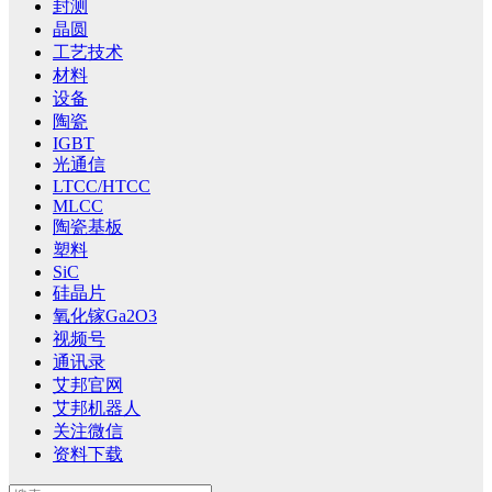
封测
晶圆
工艺技术
材料
设备
陶瓷
IGBT
光通信
LTCC/HTCC
MLCC
陶瓷基板
塑料
SiC
硅晶片
氧化镓Ga2O3
视频号
通讯录
艾邦官网
艾邦机器人
关注微信
资料下载