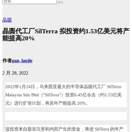
晶圆
晶圆代工厂SilTerra 拟投资约1.53亿美元将产
能提高20%
作者
gan, lanjie
2 月 28, 2022
2022
年
1
月
24
日，马来西亚最大的半导体晶圆代工厂
SilTerra
Malaysia Sdn Bhd
（
"SilTerra"
）投资
6.45
亿令吉（约
1.53
亿美
元）进行扩张计划，将其年产能提高
20%
。
该投资来自股东注资和内部产生的资金，将使
SilTerra
的年产