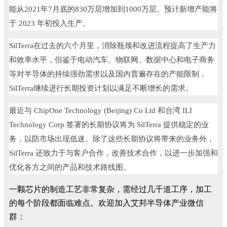
能从
2021
年
7
月底的
830
万层增加到
1000
万层。预计新增产能将
于
2023
年初投入生产。
SilTerra
在过去的六个月里，消除瓶颈和改进流程提高了生产力
和效率水平，但鉴于电动汽车、物联网、数据中心和电子商务
等对半导体的持续强劲需求以及国内普遍存在的产能限制，
SilTerra
继续进行长期投资计划以满足不断增长的需求。
最近与
ChipOne Technology (Beijing) Co Ltd
和台湾
ILI
Technology Corp
签署的长期协议将为
SilTerra
提供稳定的业
务，以防市场出现低迷。除了这些长期协议将带来的业务外，
SilTerra
还致力于与客户合作，改善技术合作，以进一步加强和
优化各方之间的产品和技术路线图。
一颗芯片的制造工艺非常复杂，需经过几千道工序，加工
的每个阶段都面临难点。欢迎加入艾邦半导体产业微信
群：