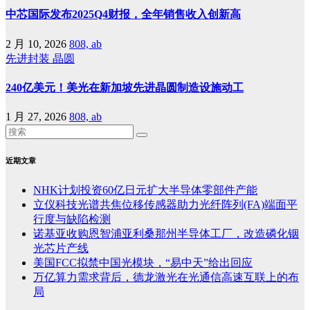
中芯国际发布2025Q4财报，全年销售收入创新高
2 月 10, 2026
808, ab
先进封装
晶圆
240亿美元！美光在新加坡先进晶圆制造设施动工
1 月 27, 2026
808, ab
近期文章
NHK计划投资60亿日元扩大半导体零部件产能
立仪科技光谱共焦位移传感器助力光纤阵列(FA)端面平
行度与缺陷检测
诺基亚收购恩智浦亚利桑那州半导体工厂，改造磷化铟
光芯片产线
美国FCC拟禁中国光模块，“易中天”给出回应
万亿算力需求背后，德龙激光在光通信高速互联上的布
局