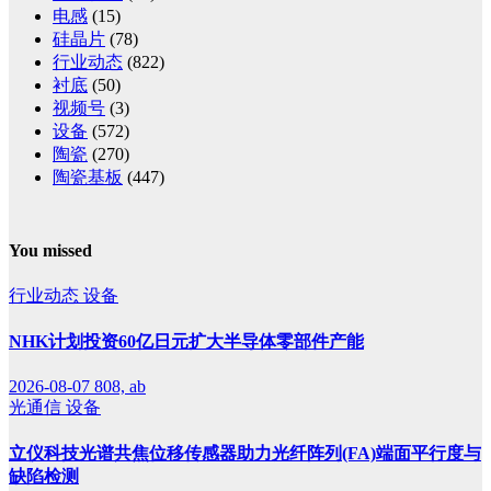
电感
(15)
硅晶片
(78)
行业动态
(822)
衬底
(50)
视频号
(3)
设备
(572)
陶瓷
(270)
陶瓷基板
(447)
You missed
行业动态
设备
NHK计划投资60亿日元扩大半导体零部件产能
2026-08-07
808, ab
光通信
设备
立仪科技光谱共焦位移传感器助力光纤阵列(FA)端面平行度与
缺陷检测