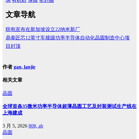
璃
有机硅
薄膜
密封圈
文章导航
联电宣布在新加坡设立22纳米新厂
鼎泰匠芯12英寸车规级功率半导体自动化晶圆制造中心项
目封顶
作者
gan, lanjie
相关文章
晶圆
全球首条35微米功率半导体超薄晶圆工艺及封装测试生产线在
上海建成
3 月 5, 2026
808, ab
晶圆