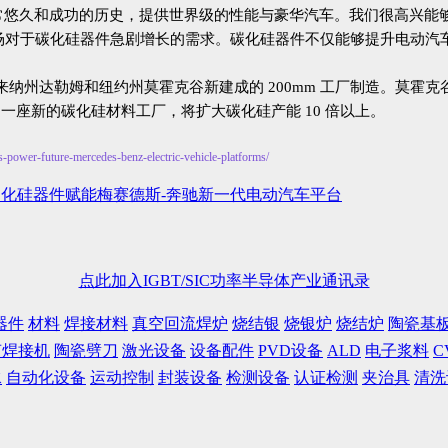
德斯-奔驰拥有非常悠久和成功的历史，提供世界级的性能与豪华汽车。我们很
场对于碳化硅器件急剧增长的需求。碳化硅器件不仅能够提升电动汽
卡罗来纳州达勒姆和纽约州莫霍克谷新建成的 200mm 工厂制造。莫霍克谷
始建造一座新的碳化硅材料工厂，将扩大碳化硅产能 10 倍以上。
power-future-mercedes-benz-electric-vehicle-platforms/
eed 碳化硅器件赋能梅赛德斯-奔驰新一代电动汽车平台
点此加入IGBT/SIC功率半导体产业通讯录
器件
材料
焊接材料
真空回流焊炉
烧结银
烧银炉
烧结炉
陶瓷基
声焊接机
陶瓷劈刀
激光设备
设备配件
PVD设备
ALD
电子浆料
C
水
自动化设备
运动控制
封装设备
检测设备
认证检测
夹治具
清洗