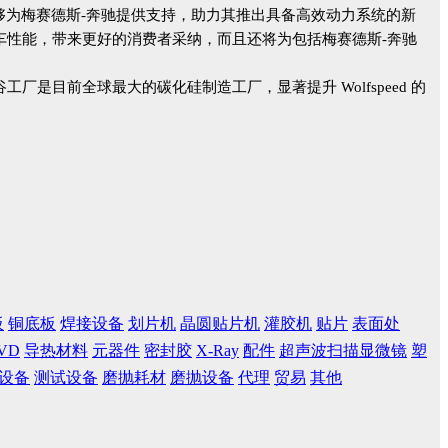
高兴能够为梅赛德斯-奔驰提供支持，助力其推出具备高效动力系统的新
车性能，带来更好的消费者采纳，而且还将为包括梅赛德斯-奔驰
工厂是目前全球最大的碳化硅制造工厂，显著提升 Wolfspeed 的
板
铜底板
焊接设备
划片机
晶圆贴片机
灌胶机
贴片
表面处
VD
导热材料
元器件
密封胶
X-Ray
配件
超声波扫描显微镜
塑
设备
测试设备
磨抛耗材
磨抛设备
代理
贸易
其他