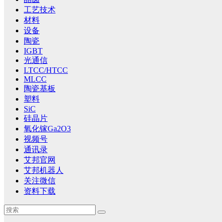
工艺技术
材料
设备
陶瓷
IGBT
光通信
LTCC/HTCC
MLCC
陶瓷基板
塑料
SiC
硅晶片
氧化镓Ga2O3
视频号
通讯录
艾邦官网
艾邦机器人
关注微信
资料下载