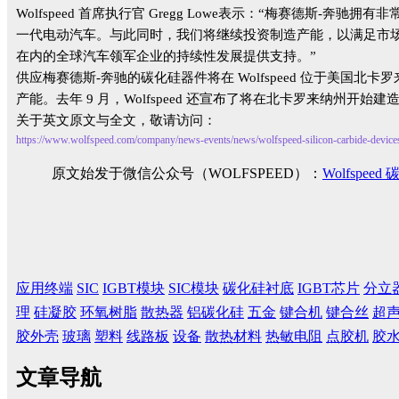
Wolfspeed 首席执行官 Gregg Lowe表示：“梅赛
一代电动汽车。与此同时，我们将继续投资制造产能，以满足市
在内的全球汽车领军企业的持续性发展提供支持。”
供
应梅赛德斯-奔驰的碳化硅器件将在 Wolfspeed 位于美国北
产能。去年 9 月，Wolfspeed 还宣布了将在北卡罗来纳州开
关于英文原文与全文，敬请访问：
https://www.wolfspeed.com/company/news-events/news/wolfspeed-silicon-carbide-devices-
原文始发于微信公众号（WOLFSPEED）：
Wolfsp
应用终端
SIC
IGBT模块
SIC模块
碳化硅衬底
IGBT芯片
分立
理
硅凝胶
环氧树脂
散热器
铝碳化硅
五金
键合机
键合丝
超
胶外壳
玻璃
塑料
线路板
设备
散热材料
热敏电阻
点胶机
胶
文章导航