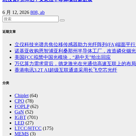
6 月 12, 2026
808, ab
近期文章
立仪科技光谱共焦位移传感器助力光纤阵列(FA)端面平
诺基亚收购恩智浦亚利桑那州半导体工厂，改造磷化铟光
美国FCC拟禁中国光模块，“易中天”给出回应
万亿算力需求背后，德龙激光在光通信高速互联上的布局
香港电讯3.2T AI超级互联通道采用长飞空芯光纤
分类
Chiplet
(64)
CPO
(78)
FOPLP
(62)
GaN
(52)
IGBT
(701)
LED
(27)
LTCC/HTCC
(175)
MEMS
(3)