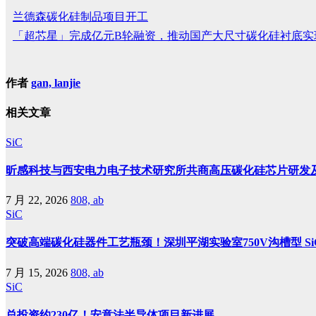
兰德森碳化硅制品项目开工
「超芯星」完成亿元B轮融资，推动国产大尺寸碳化硅衬底实
作者
gan, lanjie
相关文章
SiC
昕感科技与西安电力电子技术研究所共商高压碳化硅芯片研发
7 月 22, 2026
808, ab
SiC
突破高端碳化硅器件工艺瓶颈！深圳平湖实验室750V沟槽型 SiC
7 月 15, 2026
808, ab
SiC
总投资约230亿！安意法半导体项目新进展