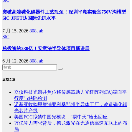
SiC
突破高端碳化硅器件工艺瓶颈！深圳平湖实验室750V沟槽型
SiC JFET达国际先进水平
7 月 15, 2026
808, ab
SiC
总投资约230亿！安意法半导体项目新进展
6 月 12, 2026
808, ab
近期文章
立仪科技光谱共焦位移传感器助力光纤阵列(FA)端面平
行度与缺陷检测
诺基亚收购恩智浦亚利桑那州半导体工厂，改造磷化铟
光芯片产线
美国FCC拟禁中国光模块，“易中天”给出回应
万亿算力需求背后，德龙激光在光通信高速互联上的布
局