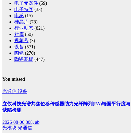
电子元器件
(59)
电子特气
(33)
电感
(15)
硅晶片
(78)
行业动态
(821)
衬底
(50)
视频号
(3)
设备
(571)
陶瓷
(270)
陶瓷基板
(447)
You missed
光通信
设备
立仪科技光谱共焦位移传感器助力光纤阵列(FA)端面平行度与
缺陷检测
2026-08-06
808, ab
光模块
光通信