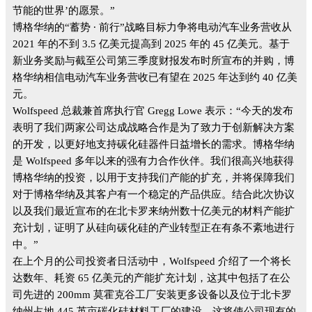
节能的世界’的愿景。”
博格华纳的“蓄势 ∙ 前行”战略目标力争将电动汽车业务营收从
2021 年的不到 3.5 亿美元提高到 2025 年的 45 亿美元。基于
新业务奖励与截至公司第三季度财报发布时所宣布的并购，博
格华纳相信电动汽车业务营收已有望在 2025 年达到约 40 亿美
元。
Wolfspeed 总裁兼首席执行官 Gregg Lowe 表示：“今天的发布
表明了我们两家公司达成战略合作是为了致力于创新解决方案
的开发，以更好地支持碳化硅器件日益增长的需求。博格华纳
是 Wolfspeed 多年以来的强有力合作伙伴。我们很高兴地获得
博格华纳的投资，以用于支持我们产能的扩充，并将保障我们
对于博格华纳及其客户有一个稳定的产品供应。结合此次协议
以及我们最近宣布的在北卡罗来纳州数十亿美元的材料产能扩
充计划，证明了从硅向碳化硅的产业转型正在有条不紊地进行
中。”
在上个月的公司投资者日活动中，Wolfspeed 介绍了一个将长
达数年、耗资 65 亿美元的产能扩充计划，这其中包括了在公
司先进的 200mm 莫霍克谷工厂安装更多设备以及位于北卡罗
纳州占地 445 英亩碳化硅材料工厂的建设。这将使公司现有的