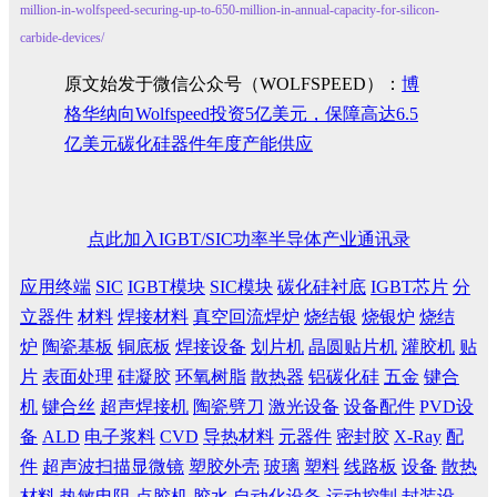
million-in-wolfspeed-securing-up-to-650-million-in-annual-capacity-for-silicon-
carbide-devices/
原文始发于微信公众号（WOLFSPEED）：
博
格华纳向Wolfspeed投资5亿美元，保障高达6.5
亿美元碳化硅器件年度产能供应
点此加入IGBT/SIC功率半导体产业通讯录
应用终端
SIC
IGBT模块
SIC模块
碳化硅衬底
IGBT芯片
分
立器件
材料
焊接材料
真空回流焊炉
烧结银
烧银炉
烧结
炉
陶瓷基板
铜底板
焊接设备
划片机
晶圆贴片机
灌胶机
贴
片
表面处理
硅凝胶
环氧树脂
散热器
铝碳化硅
五金
键合
机
键合丝
超声焊接机
陶瓷劈刀
激光设备
设备配件
PVD设
备
ALD
电子浆料
CVD
导热材料
元器件
密封胶
X-Ray
配
件
超声波扫描显微镜
塑胶外壳
玻璃
塑料
线路板
设备
散热
材料
热敏电阻
点胶机
胶水
自动化设备
运动控制
封装设