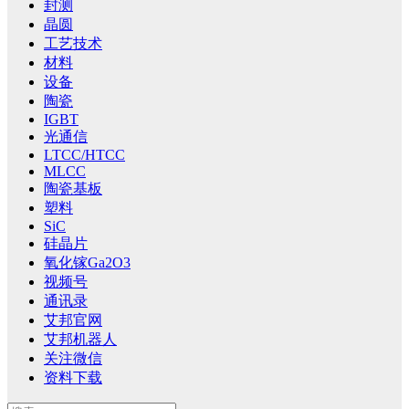
封测
晶圆
工艺技术
材料
设备
陶瓷
IGBT
光通信
LTCC/HTCC
MLCC
陶瓷基板
塑料
SiC
硅晶片
氧化镓Ga2O3
视频号
通讯录
艾邦官网
艾邦机器人
关注微信
资料下载