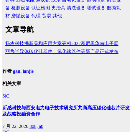
备
检测设备
认证检测
夹治具
清洗设备
测试设备
磨抛耗
材
磨抛设备
代理
贸易
其他
文章导航
扬杰科技携新品和应用方案亮相2022慕尼黑华南电子展
丽隽半导体碳化硅器件、氮化镓器件等新产品正式发布
作者
gan, lanjie
相关文章
SiC
昕感科技与西安电力电子技术研究所共商高压碳化硅芯片研发
及战略投融资合作
7 月 22, 2026
808, ab