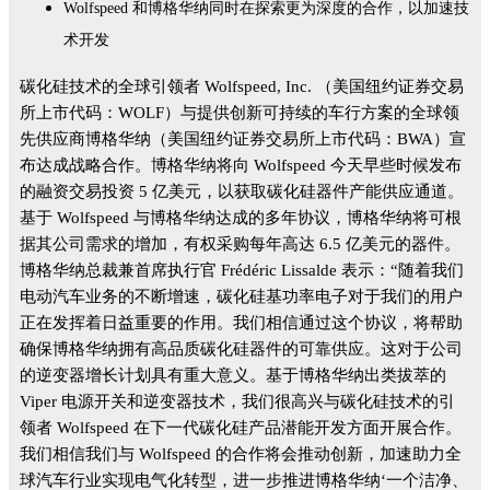
Wolfspeed 和博格华纳同时在探索更为深度的合作，以加速技
术开发
碳化硅技术的全球引领者 Wolfspeed, Inc. （美国纽约证券交易
所上市代码：WOLF）与提供创新可持续的车行方案的全球领
先供应商博格华纳（美国纽约证券交易所上市代码：BWA）宣
布达成战略合作。博格华纳将向 Wolfspeed 今天早些时候发布
的融资交易投资 5 亿美元，以获取碳化硅器件产能供应通道。
基于 Wolfspeed 与博格华纳达成的多年协议，博格华纳将可根
据其公司需求的增加，有权采购每年高达 6.5 亿美元的器件。
博格华纳总裁兼首席执行官 Frédéric Lissalde 表示：“随着我们
电动汽车业务的不断增速，碳化硅基功率电子对于我们的用户
正在发挥着日益重要的作用。我们相信通过这个协议，将帮助
确保博格华纳拥有高品质碳化硅器件的可靠供应。这对于公司
的逆变器增长计划具有重大意义。基于博格华纳出类拔萃的
Viper 电源开关和逆变器技术，我们很高兴与碳化硅技术的引
领者 Wolfspeed 在下一代碳化硅产品潜能开发方面开展合作。
我们相信我们与 Wolfspeed 的合作将会推动创新，加速助力全
球汽车行业实现电气化转型，进一步推进博格华纳‘一个洁净、