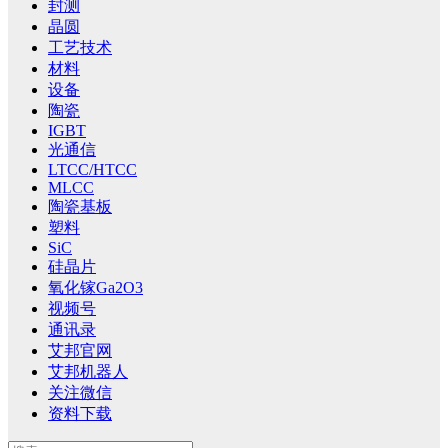
封测
晶圆
工艺技术
材料
设备
陶瓷
IGBT
光通信
LTCC/HTCC
MLCC
陶瓷基板
塑料
SiC
硅晶片
氧化镓Ga2O3
视频号
通讯录
艾邦官网
艾邦机器人
关注微信
资料下载