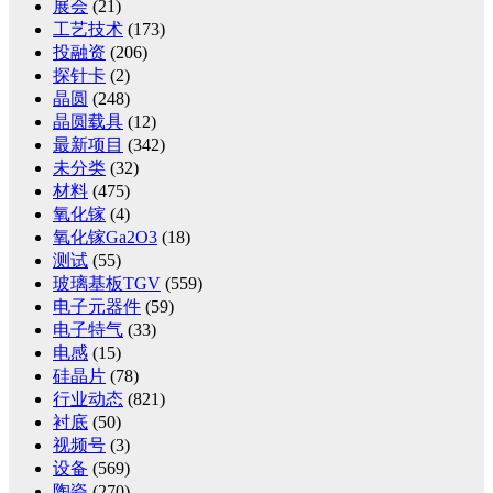
展会
(21)
工艺技术
(173)
投融资
(206)
探针卡
(2)
晶圆
(248)
晶圆载具
(12)
最新项目
(342)
未分类
(32)
材料
(475)
氧化镓
(4)
氧化镓Ga2O3
(18)
测试
(55)
玻璃基板TGV
(559)
电子元器件
(59)
电子特气
(33)
电感
(15)
硅晶片
(78)
行业动态
(821)
衬底
(50)
视频号
(3)
设备
(569)
陶瓷
(270)