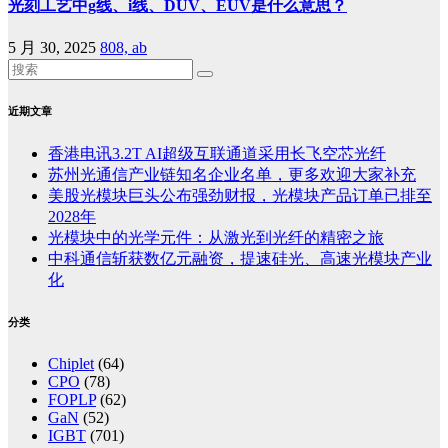
光刻工艺中g线、i线、DUV、EUV是什么意思？
5 月 30, 2025
808, ab
近期文章
香港电讯3.2T AI超级互联通道采用长飞空芯光纤
苏州光通信产业链知名企业名单，更多欢迎大家补充
美股光模块巨头公布强劲财报，光模块产品订单已排至
2028年
光模块中的光学元件：从激光到光纤的精密之旅
中科通信斩获数亿元融资，提速硅光、高速光模块产业
化
分类
Chiplet
(64)
CPO
(78)
FOPLP
(62)
GaN
(52)
IGBT
(701)